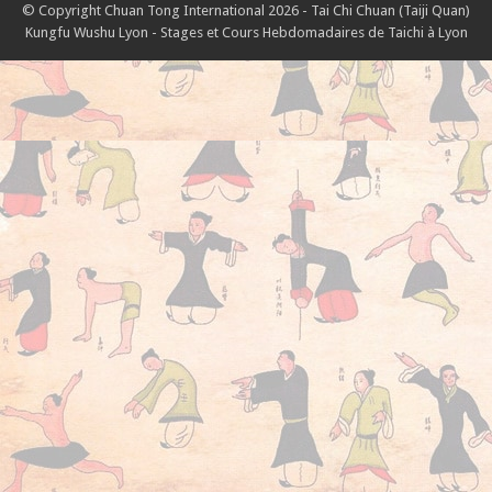
© Copyright Chuan Tong International 2026 - Tai Chi Chuan (Taiji Quan)
Kungfu Wushu Lyon - Stages et Cours Hebdomadaires de Taichi à Lyon