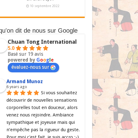
10 septembre 2022
qu'on dit de nous sur Google
Chuan Tong International
5.0
Basé sur 19 avis
powered by
G
o
o
g
l
e
évaluez-nous sur
Armand Munoz
6 years ago
Si vous souhaitez 
découvrir de nouvelles sensations 
corporelles tout en douceur, alors 
venez nous rejoindre. Ambiance 
sympathique et joyeuse mais qui 
n’empêche pas la rigueur du geste. 
Pour moi c'est fait, je suis accro ;-)