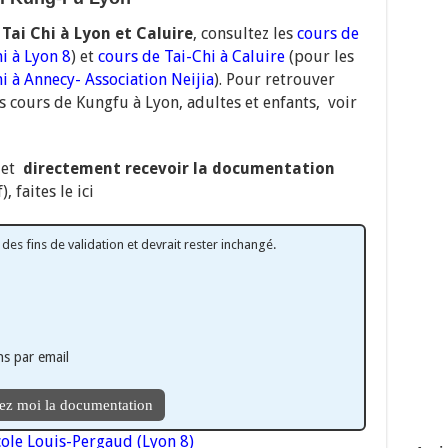
e
Tai Chi à Lyon et Caluire
, consultez les
cours de
i à Lyon 8
) et
cours de Tai-Chi à Caluire
(p
our les
i à Annecy- Association Neijia
).
Pour retrouver
s cours de Kungfu à Lyon, adultes et enfants, voir
 et
directement recevoir la documentation
, faites le ici
 des fins de validation et devrait rester inchangé.
s par email
ole Louis-Pergaud (Lyon 8)