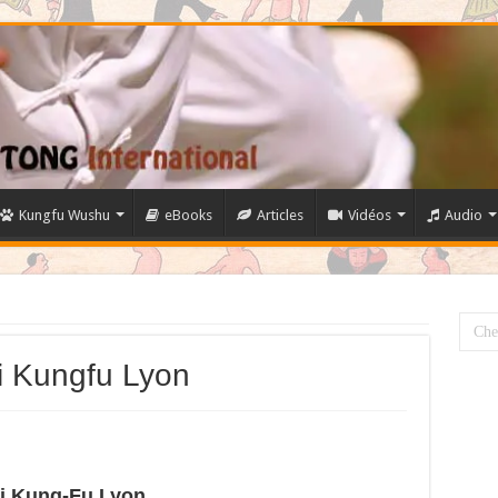
Kungfu Wushu
eBooks
Articles
Vidéos
Audio
i Kungfu Lyon
hi Kung-Fu Lyon