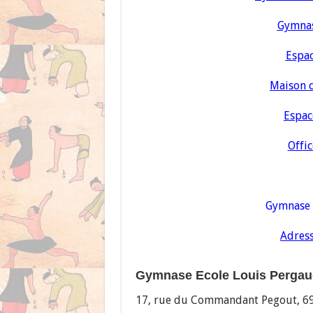
Gymnase
Espac
Maison d
Espac
Offic
Gymnase 
Adress
Gymnase Ecole Louis Pergaud
17, rue du Commandant Pegout, 6