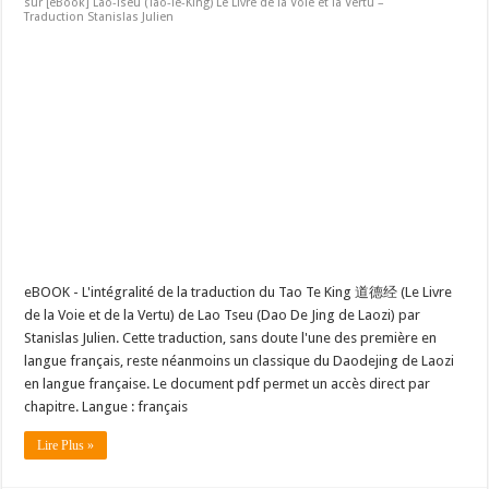
sur [eBook] Lao-Tseu (Tao-Te-King) Le Livre de la Voie et la Vertu –
Traduction Stanislas Julien
eBOOK - L'intégralité de la traduction du Tao Te King 道德经 (Le Livre
de la Voie et de la Vertu) de Lao Tseu (Dao De Jing de Laozi) par
Stanislas Julien. Cette traduction, sans doute l'une des première en
langue français, reste néanmoins un classique du Daodejing de Laozi
en langue française. Le document pdf permet un accès direct par
chapitre. Langue : français
Lire Plus »