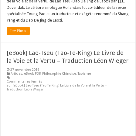
de la Voie et de la Vertu) de Lao Tseu (Dao De Jing de Laozi) par J.J.L.
Duvendak. Le célèbre sinologue Hollandais fut co-éditeur de la revue
spécialisée Toung Pao et un traducteur et exégète renommé du Shang
Yang et du Dao De Jing de Laozi.
Lire Plus »
[eBook] Lao-Tseu (Tao-Te-King) Le Livre de
la Voie et la Vertu – Traduction Léon Wieger
27 novembre 2016
Articles
,
eBook PDF
,
Philosophie Chinoise
,
Taoisme
Commentaires fermés
sur [eBook] Lao-Tseu (Tao-Te-King) Le Livre de la Voie et la Vertu –
Traduction Léon Wieger