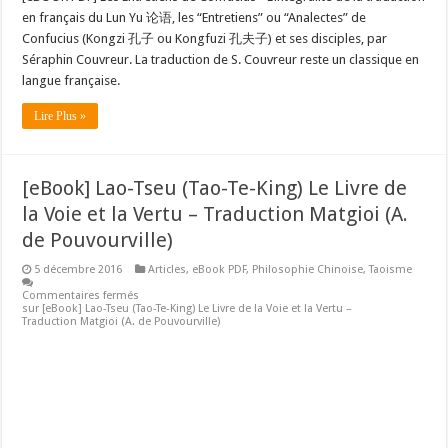
en français du Lun Yu 论语, les “Entretiens” ou “Analectes” de
Confucius (Kongzi 孔子 ou Kongfuzi 孔夫子) et ses disciples, par
Séraphin Couvreur. La traduction de S. Couvreur reste un classique en
langue française.
Lire Plus »
[eBook] Lao-Tseu (Tao-Te-King) Le Livre de
la Voie et la Vertu – Traduction Matgioi (A.
de Pouvourville)
5 décembre 2016
Articles
,
eBook PDF
,
Philosophie Chinoise
,
Taoisme
Commentaires fermés
sur [eBook] Lao-Tseu (Tao-Te-King) Le Livre de la Voie et la Vertu –
Traduction Matgioi (A. de Pouvourville)