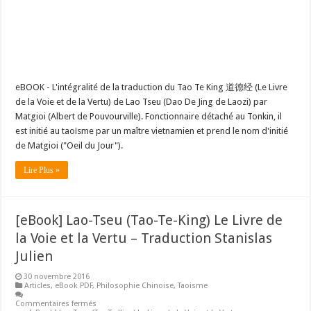
eBOOK - L'intégralité de la traduction du Tao Te King 道德经 (Le Livre
de la Voie et de la Vertu) de Lao Tseu (Dao De Jing de Laozi) par
Matgioi (Albert de Pouvourville). Fonctionnaire détaché au Tonkin, il
est initié au taoïsme par un maître vietnamien et prend le nom d'initié
de Matgioi ("Oeil du Jour").
Lire Plus »
[eBook] Lao-Tseu (Tao-Te-King) Le Livre de
la Voie et la Vertu – Traduction Stanislas
Julien
30 novembre 2016
Articles
,
eBook PDF
,
Philosophie Chinoise
,
Taoisme
Commentaires fermés