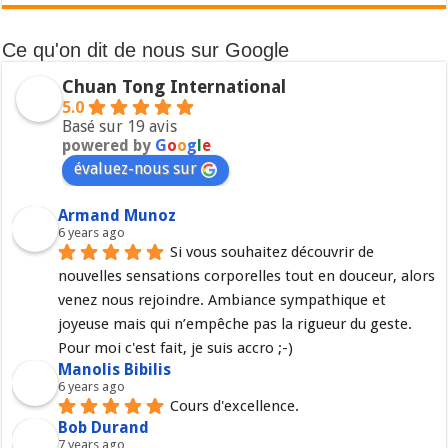
Ce qu'on dit de nous sur Google
Chuan Tong International
5.0
Basé sur 19 avis
powered by
G
o
o
g
l
e
évaluez-nous sur
Armand Munoz
6 years ago
Si vous souhaitez découvrir de 
nouvelles sensations corporelles tout en douceur, alors 
venez nous rejoindre. Ambiance sympathique et 
joyeuse mais qui n’empêche pas la rigueur du geste. 
Pour moi c'est fait, je suis accro ;-)
Manolis Bibilis
6 years ago
Cours d'excellence.
Bob Durand
7 years ago