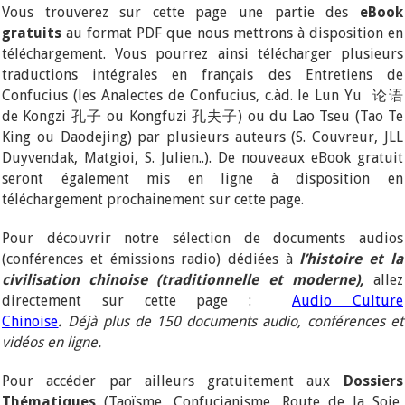
Vous trouverez sur cette page une partie des
eBook
gratuits
au format PDF que nous mettrons à disposition en
téléchargement. Vous pourrez ainsi télécharger plusieurs
traductions intégrales en français des Entretiens de
Confucius (les Analectes de Confucius, c.àd. le Lun Yu 论语
de Kongzi
孔子
ou Kongfuzi
孔夫子) ou du Lao Tseu (Tao Te
King ou Daodejing) par plusieurs auteurs (S. Couvreur, JLL
Duyvendak, Matgioi, S. Julien..). De nouveaux eBook gratuit
seront également mis en ligne à disposition en
téléchargement prochainement sur cette page.
Pour découvrir notre sélection de documents audios
(conférences et émissions radio) dédiées à
l’histoire et la
civilisation chinoise (traditionnelle et moderne),
allez
directement sur cette page :
Audio Culture
Chinoise
.
Déjà plus de 150 documents audio, conférences et
vidéos en ligne.
Pour accéder par ailleurs gratuitement aux
Dossiers
Thématiques
(Taoïsme, Confucianisme, Route de la Soie,