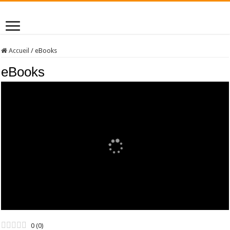
Accueil
/
eBooks
eBooks
0
(
0
)