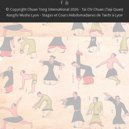
© Copyright Chuan Tong International 2026 - Tai Chi Chuan (Taiji Quan)
Kungfu Wushu Lyon - Stages et Cours Hebdomadaires de Taichi à Lyon