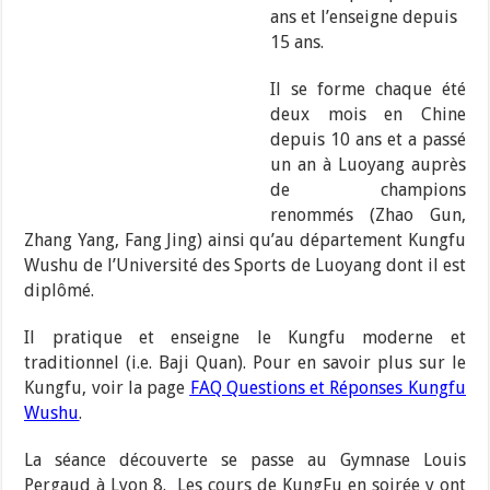
ans et l’enseigne depuis
15 ans.
Il se forme chaque été
deux mois en Chine
depuis 10 ans et a passé
un an à Luoyang auprès
de champions
renommés (Zhao Gun,
Zhang Yang, Fang Jing) ainsi qu’au département Kungfu
Wushu de l’Université des Sports de Luoyang dont il est
diplômé.
Il pratique et enseigne le Kungfu moderne et
traditionnel (i.e. Baji Quan).
Pour en savoir plus sur le
Kungfu, voir la page
FAQ Questions et Réponses Kungfu
Wushu
.
La séance découverte se passe au Gymnase Louis
Pergaud à Lyon 8. Les cours de KungFu en soirée y ont