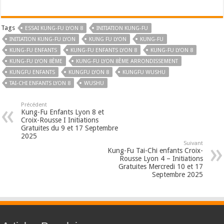
Tags
ESSAI KUNG-FU LYON 8
INITIATION KUNG-FU
INITIATION KUNG-FU LYON
KUNG FU LYON
KUNG-FU
KUNG-FU ENFANTS
KUNG-FU ENFANTS LYON 8
KUNG-FU LYON 8
KUNG-FU LYON 8ÈME
KUNG-FU LYON 8ÈME ARRONDISSEMENT
KUNGFU ENFANTS
KUNGFU LYON 8
KUNGFU WUSHU
TAI-CHI ENFANTS LYON 8
WUSHU
Précédent
Kung-Fu Enfants Lyon 8 et
Croix-Rousse I Initiations
Gratuites du 9 et 17 Septembre
2025
Suivant
Kung-Fu Tai-Chi enfants Croix-
Rousse Lyon 4 – Initiations
Gratuites Mercredi 10 et 17
Septembre 2025