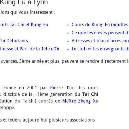
 Kung Fu à Lyon
ions qui vous intéressent :
tuits Tai-Chi et Kung-Fu
Cours de Kung
–
Fu (adultes
Ce que les élèves pensent du
 Chi Débutants
Adresses et plan d’accès au
ousse et Parc de la Tête d’Or
Le club et les enseignants 
avancés, 3ème année et plus, peuvent se rendre directement ic
el. Fondé en 2001 par
Pierre
,
l’un des rares
nu disciple de la 11ème génération du
Tai Chi
éation du Taichi) auprès de
Maître Zheng Xu
veloppé.
 et fédère aujourd’hui plusieurs associations.