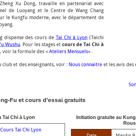
 Zheng Xu Dong, travaille en partenariat avec
onnel de Luoyang et le Centre de Wang Chang
our le Kungfu moderne, avec le département de
oyang.
ng dispense des cours de
Tai Chi à Lyon
(Taichi
fu Wushu
. Pour les stages et
cours de Tai Chi à
, voir la formule des «
Ateliers Mensuels
« .
club et des enseignants, voir :
Nous connaitre
et les avis des
Som
ng-Fu et cours d’essai gratuits
au Tai Chi à Lyon
Initiation gratuite au Kun
Rous
Cours Tai Chi Lyon
Date
Mardis 9