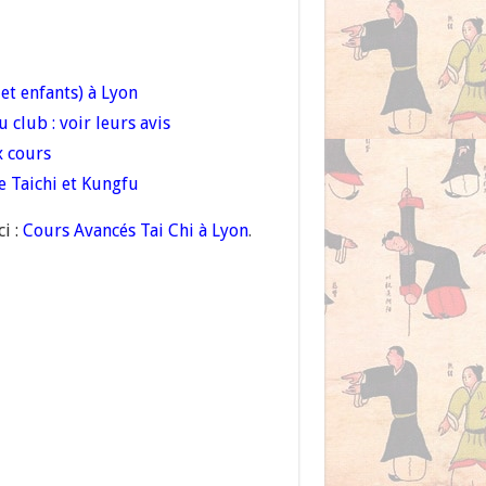
 et enfants) à Lyon
 club : voir leurs avis
x cours
de Taichi et Kungfu
i :
Cours Avancés Tai Chi à Lyon
.