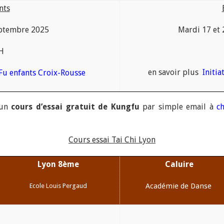
nts
eptembre 2025
Mardi 17 et
H
en savoir plus
Initi
Fu enfants Croix-Rousse
 un
cours d’essai gratuit de Kungfu
par simple email à
c
Cours essai Tai Chi Lyon
Lyon 8ème
Caluire
Académie de Danse
Ecole Louis Pergaud