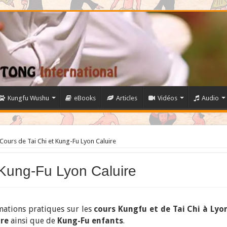
Kungfu Wushu
eBooks
Articles
Vidéos
Audio
Cours de Tai Chi et Kung-Fu Lyon Caluire
 Kung-Fu Lyon Caluire
rmations pratiques sur les
cours Kungfu et de Tai Chi à Lyon
ire
ainsi que de
Kung-Fu enfants
.