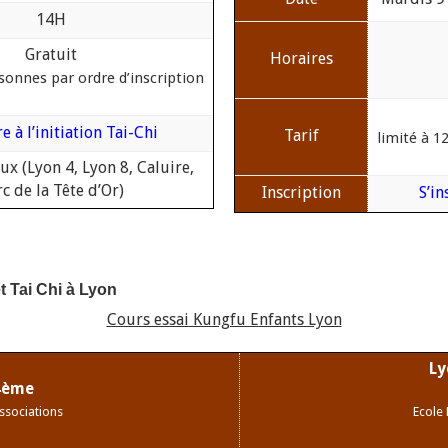
14H
Gratuit
Horaires
rsonnes par ordre d’inscription
re à l’initiation Tai-Chi
Tarif
limité à 1
ux (Lyon 4, Lyon 8, Caluire,
c de la Tête d’Or)
Inscription
S’in
t Tai Chi à Lyon
Cours essai Kungfu Enfants Lyon
Ly
4ème
ssociations
Ecole