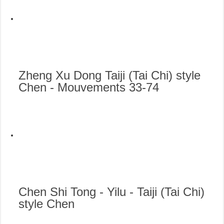
Zheng Xu Dong Taiji (Tai Chi) style
Chen - Mouvements 33-74
Chen Shi Tong - Yilu - Taiji (Tai Chi)
style Chen