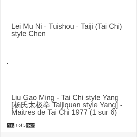
Lei Mu Ni - Tuishou - Taiji (Tai Chi)
style Chen
Liu Gao Ming - Tai Chi style Yang
[杨氏太极拳 Taijiquan style Yang] -
Maitres de Tai Chi 1977 (1 sur 6)
Prev
1
of
5
Next