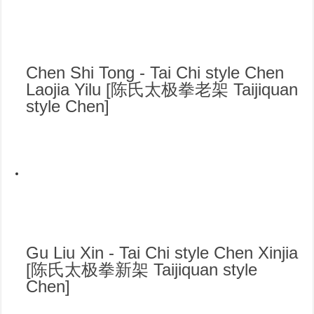
Chen Shi Tong - Tai Chi style Chen
Laojia Yilu [陈氏太极拳老架 Taijiquan
style Chen]
Gu Liu Xin - Tai Chi style Chen Xinjia
[陈氏太极拳新架 Taijiquan style
Chen]