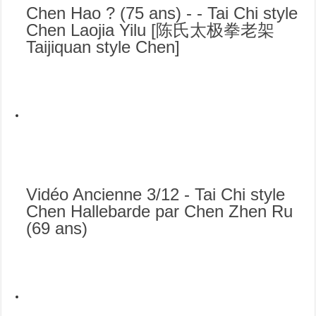
Chen Hao ? (75 ans) - - Tai Chi style
Chen Laojia Yilu [陈氏太极拳老架
Taijiquan style Chen]
Vidéo Ancienne 3/12 - Tai Chi style
Chen Hallebarde par Chen Zhen Ru
(69 ans)