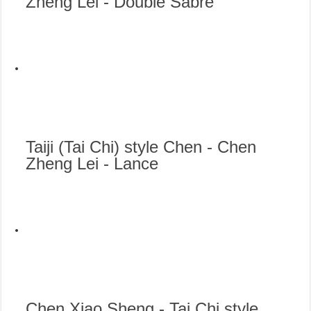
Zheng Lei - Double Sabre
Taiji (Tai Chi) style Chen - Chen
Zheng Lei - Lance
Chen Xiao Sheng - Tai Chi style