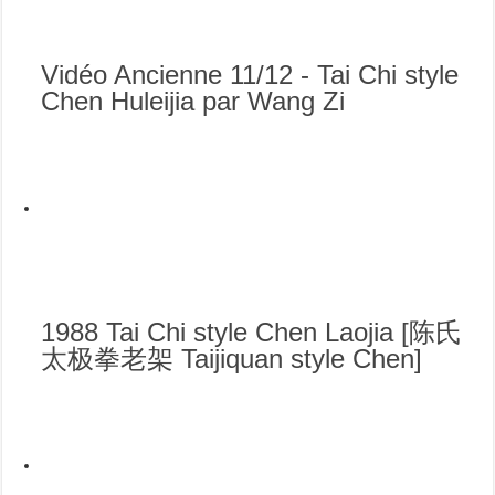
Vidéo Ancienne 11/12 - Tai Chi style
Chen Huleijia par Wang Zi
1988 Tai Chi style Chen Laojia [陈氏
太极拳老架 Taijiquan style Chen]