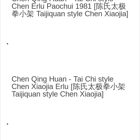
Chen Erlu Paochui 1981 [陈氏太极
拳小架 Taijiquan style Chen Xiaojia]
Chen Qing Huan - Tai Chi style
Chen Xiaojia Erlu [陈氏太极拳小架
Taijiquan style Chen Xiaojia]