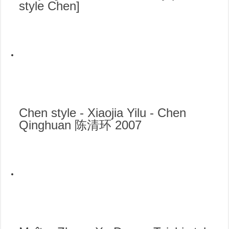
style Chen]
Chen style - Xiaojia Yilu - Chen
Qinghuan 陈清环 2007