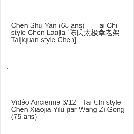
Chen Shu Yan (68 ans) - - Tai Chi
style Chen Laojia [陈氏太极拳老架
Taijiquan style Chen]
Vidéo Ancienne 6/12 - Tai Chi style
Chen Xiaojia Yilu par Wang Zi Gong
(75 ans)