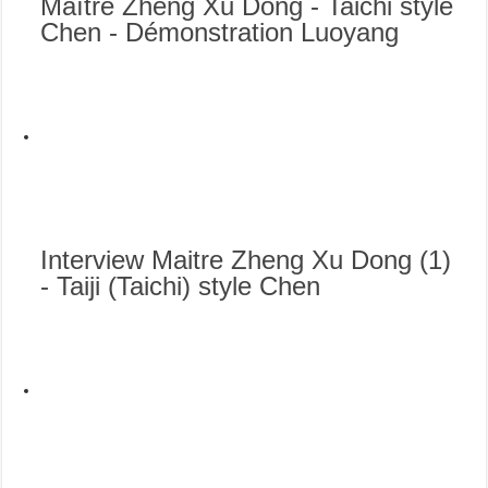
Maître Zheng Xu Dong - Taichi style
Chen - Démonstration Luoyang
Interview Maitre Zheng Xu Dong (1)
- Taiji (Taichi) style Chen