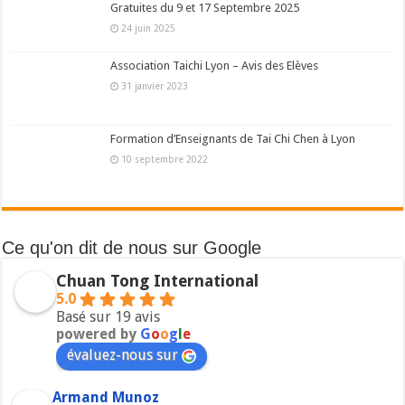
Gratuites du 9 et 17 Septembre 2025
24 juin 2025
Association Taichi Lyon – Avis des Elèves
31 janvier 2023
Formation d’Enseignants de Tai Chi Chen à Lyon
10 septembre 2022
Ce qu'on dit de nous sur Google
Chuan Tong International
5.0
Basé sur 19 avis
powered by
G
o
o
g
l
e
évaluez-nous sur
Armand Munoz