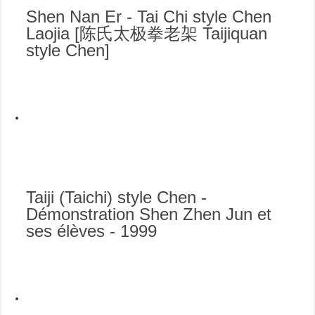
Shen Nan Er - Tai Chi style Chen
Laojia [陈氏太极拳老架 Taijiquan
style Chen]
Taiji (Taichi) style Chen -
Démonstration Shen Zhen Jun et
ses élèves - 1999