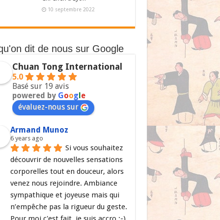
10 septembre 2022
qu'on dit de nous sur Google
Chuan Tong International
5.0
Basé sur 19 avis
powered by
G
o
o
g
l
e
évaluez-nous sur
Armand Munoz
6 years ago
Si vous souhaitez 
découvrir de nouvelles sensations 
corporelles tout en douceur, alors 
venez nous rejoindre. Ambiance 
sympathique et joyeuse mais qui 
n’empêche pas la rigueur du geste. 
Pour moi c'est fait, je suis accro ;-)