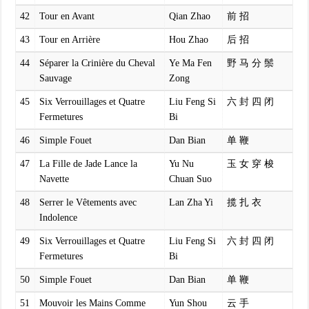
42
Tour en Avant
Qian Zhao
前 招
43
Tour en Arrière
Hou Zhao
后 招
44
Séparer la Crinière du Cheval
Ye Ma Fen
野 马 分 鬃
Sauvage
Zong
45
Six Verrouillages et Quatre
Liu Feng Si
六 封 四 闭
Fermetures
Bi
46
Simple Fouet
Dan Bian
单 鞭
47
La Fille de Jade Lance la
Yu Nu
玉 女 穿 梭
Navette
Chuan Suo
48
Serrer le Vêtements avec
Lan Zha Yi
揽 扎 衣
Indolence
49
Six Verrouillages et Quatre
Liu Feng Si
六 封 四 闭
Fermetures
Bi
50
Simple Fouet
Dan Bian
单 鞭
51
Mouvoir les Mains Comme
Yun Shou
云 手