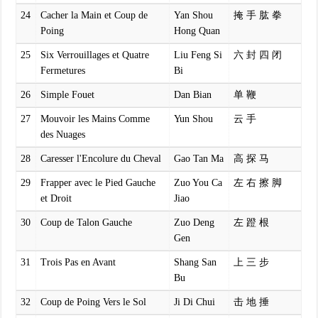
24
Cacher la Main et Coup de
Yan Shou
掩 手 肱 拳
Poing
Hong Quan
25
Six Verrouillages et Quatre
Liu Feng Si
六 封 四 闭
Fermetures
Bi
26
Simple Fouet
Dan Bian
单 鞭
27
Mouvoir les Mains Comme
Yun Shou
云 手
des Nuages
28
Caresser l'Encolure du Cheval
Gao Tan Ma
高 探 马
29
Frapper avec le Pied Gauche
Zuo You Ca
左 右 擦 脚
et Droit
Jiao
30
Coup de Talon Gauche
Zuo Deng
左 蹬 根
Gen
31
Trois Pas en Avant
Shang San
上 三 步
Bu
32
Coup de Poing Vers le Sol
Ji Di Chui
击 地 捶