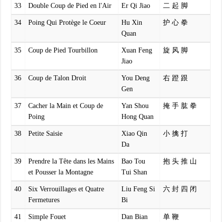
33
Double Coup de Pied en l'Air
Er Qi Jiao
二 起 脚
34
Poing Qui Protège le Coeur
Hu Xin
护 心 拳
Quan
35
Coup de Pied Tourbillon
Xuan Feng
旋 风 脚
Jiao
36
Coup de Talon Droit
You Deng
右 蹬 跟
Gen
37
Cacher la Main et Coup de
Yan Shou
掩 手 肱 拳
Poing
Hong Quan
38
Petite Saisie
Xiao Qin
小 擒 打
Da
39
Prendre la Tête dans les Mains
Bao Tou
抱 头 推 山
et Pousser la Montagne
Tui Shan
40
Six Verrouillages et Quatre
Liu Feng Si
六 封 四 闭
Fermetures
Bi
41
Simple Fouet
Dan Bian
单 鞭