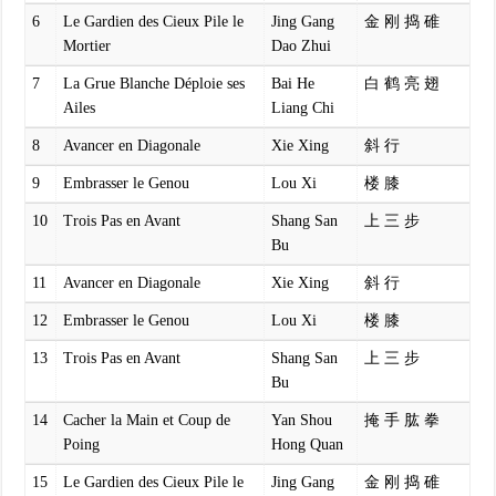
6
Le Gardien des Cieux Pile le
Jing Gang
金 刚 捣 碓
Mortier
Dao Zhui
7
La Grue Blanche Déploie ses
Bai He
白 鹤 亮 翅
Ailes
Liang Chi
8
Avancer en Diagonale
Xie Xing
斜 行
9
Embrasser le Genou
Lou Xi
楼 膝
10
Trois Pas en Avant
Shang San
上 三 步
Bu
11
Avancer en Diagonale
Xie Xing
斜 行
12
Embrasser le Genou
Lou Xi
楼 膝
13
Trois Pas en Avant
Shang San
上 三 步
Bu
14
Cacher la Main et Coup de
Yan Shou
掩 手 肱 拳
Poing
Hong Quan
15
Le Gardien des Cieux Pile le
Jing Gang
金 刚 捣 碓