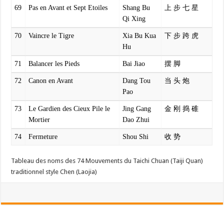
69
Pas en Avant et Sept Etoiles
Shang Bu
上 步 七 星
Qi Xing
70
Vaincre le Tigre
Xia Bu Kua
下 步 跨 虎
Hu
71
Balancer les Pieds
Bai Jiao
摆 脚
72
Canon en Avant
Dang Tou
当 头 炮
Pao
73
Le Gardien des Cieux Pile le
Jing Gang
金 刚 捣 碓
Mortier
Dao Zhui
74
Fermeture
Shou Shi
收 势
Tableau des noms des 74 Mouvements du Taichi Chuan (Taiji Quan)
traditionnel style Chen (Laojia)