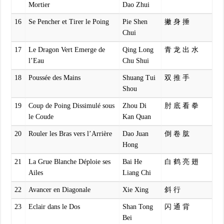
Mortier
Dao Zhui
16
Se Pencher et Tirer le Poing
Pie Shen
撇 身 捶
Chui
17
Le Dragon Vert Emerge de
Qing Long
青 龙 出 水
l’Eau
Chu Shui
18
Poussée des Mains
Shuang Tui
双 推 手
Shou
19
Coup de Poing Dissimulé sous
Zhou Di
肘 底 看 拳
le Coude
Kan Quan
20
Rouler les Bras vers l’Arrière
Dao Juan
倒 卷 肱
Hong
21
La Grue Blanche Déploie ses
Bai He
白 鹤 亮 翅
Ailes
Liang Chi
22
Avancer en Diagonale
Xie Xing
斜 行
23
Eclair dans le Dos
Shan Tong
闪 通 背
Bei