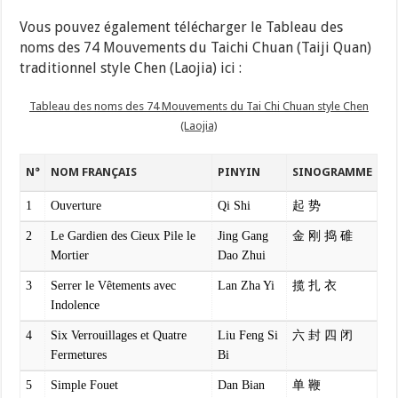
Vous pouvez également télécharger le Tableau des
noms des 74 Mouvements du Taichi Chuan (Taiji Quan)
traditionnel style Chen (Laojia) ici :
Tableau des noms des 74 Mouvements du Tai Chi Chuan style Chen
(Laojia)
N°
NOM FRANÇAIS
PINYIN
SINOGRAMME
1
Ouverture
Qi Shi
起 势
2
Le Gardien des Cieux Pile le
Jing Gang
金 刚 捣 碓
Mortier
Dao Zhui
3
Serrer le Vêtements avec
Lan Zha Yi
揽 扎 衣
Indolence
4
Six Verrouillages et Quatre
Liu Feng Si
六 封 四 闭
Fermetures
Bi
5
Simple Fouet
Dan Bian
单 鞭