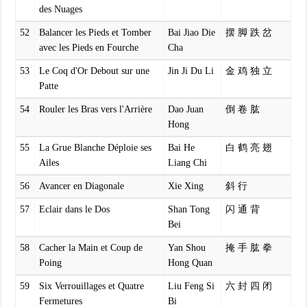
des Nuages
52
Balancer les Pieds et Tomber
Bai Jiao Die
摆 脚 跌 岔
avec les Pieds en Fourche
Cha
53
Le Coq d'Or Debout sur une
Jin Ji Du Li
金 鸡 独 立
Patte
54
Rouler les Bras vers l'Arrière
Dao Juan
倒 卷 肱
Hong
55
La Grue Blanche Déploie ses
Bai He
白 鹤 亮 翅
Ailes
Liang Chi
56
Avancer en Diagonale
Xie Xing
斜 行
57
Eclair dans le Dos
Shan Tong
闪 通 背
Bei
58
Cacher la Main et Coup de
Yan Shou
掩 手 肱 拳
Poing
Hong Quan
59
Six Verrouillages et Quatre
Liu Feng Si
六 封 四 闭
Fermetures
Bi