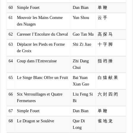
60
Simple Fouet
Dan Bian
单 鞭
61
Mouvoir les Mains Comme
Yun Shou
云 手
des Nuages
62
Caresser l’Encolure du Cheval
Gao Tan Ma
高 探 马
63
Déplacer les Pieds en Forme
Shi Zi Jiao
十 字 脚
de Croix
64
Coup dans l'Entrecuisse
Zhi Dang
指 裆 捶
Chui
65
Le Singe Blanc Offre un Fruit
Bai Yuan
白 猿 献 果
Xian Guo
66
Six Verrouillages et Quatre
Liu Feng Si
六 封 四 闭
Fermetures
Bi
67
Simple Fouet
Dan Bian
单 鞭
68
Le Dragon se Soulève
Que Di
雀 地 龙
Long