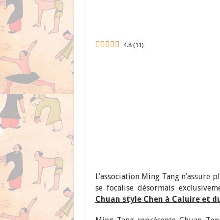
4.8
(
11
)
L’association Ming Tang n’assure p
se focalise désormais exclusivem
Chuan style Chen à Caluire et d