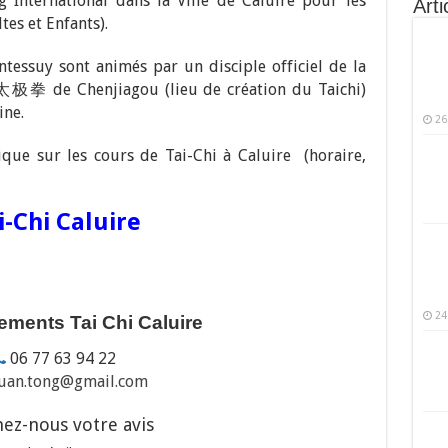
International dans la Ville de Caluire pour les
Arti
tes et Enfants).
tessuy sont animés par un disciple officiel de la
太极拳 de Chenjiagou (lieu de création du Taichi)
ine.
26
ique sur les cours de Tai-Chi à Caluire (horaire,
i-Chi Caluire
24
ments Tai Chi Caluire
06 77 63 94 22
uan.tong@gmail.com
ez-nous votre avis