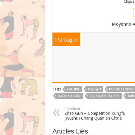
Clique
Moyenne
4
Partager
Tags
CALUIRE
KUNGFU
KUNGFU ENFANT
TAICHI CALUIRE
TAIJI QUAN CALUIRE
TAIJ
Précédent
Zhao Gun – Compétition Kungfu
(Wushu) Chang Quan en Chine
Articles Liés