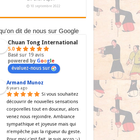
10 septembre 2022
qu'on dit de nous sur Google
Chuan Tong International
5.0
Basé sur 19 avis
powered by
G
o
o
g
l
e
évaluez-nous sur
Armand Munoz
6 years ago
Si vous souhaitez 
découvrir de nouvelles sensations 
corporelles tout en douceur, alors 
venez nous rejoindre. Ambiance 
sympathique et joyeuse mais qui 
n’empêche pas la rigueur du geste. 
Pour moi c'est fait, je suis accro ;-)