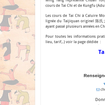
Ming Tang représente Chuan Tong 
cours de Tai Chi et de Kungfu (Adul
Les cours de Tai Chi à Caluire Mon
lignée du Taijiquan originel 陈氏
ayant passé plusieurs années en Ch
Pour toutes les informations prat
lieu, tarif,..) voir la page dédiée :
Ta
Renseigne
ch
Donn