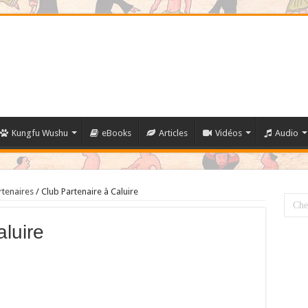
Kungfu Wushu
eBooks
Articles
Vidéos
Audio
rtenaires
/
Club Partenaire à Caluire
luire