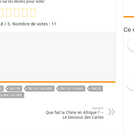
z sur les étoiles pour voter
.8
/ 5. Nombre de votes :
11
Ce 
S
TAI CHI
TAI CHI CALUIRE
TAI CHI CHUAN
TAICHI
IQUAN CALUIRE
Suivant
Que fait la Chine en Afrique ? –
Le Dessous des Cartes