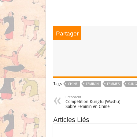
Partager
Tags
CHINE
FÉMININ
FEMMES
KUNG
Précédent
Compétition Kungfu (Wushu)
Sabre Féminin en Chine
Articles Liés