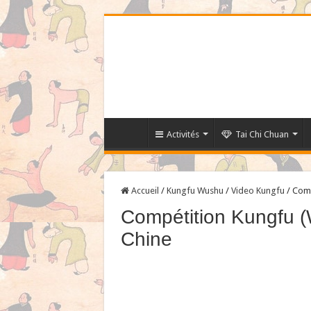
Activités
Tai Chi Chuan
Accueil
/
Kungfu Wushu
/
Video Kungfu
/
Comp
Compétition Kungfu 
Chine