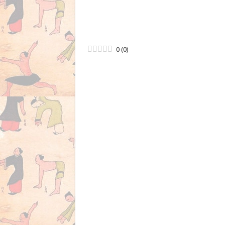
0
(
0
)