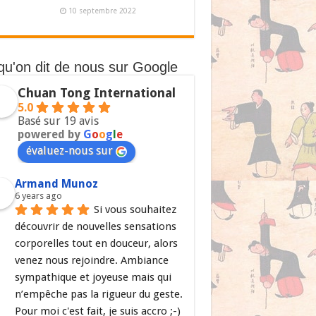
10 septembre 2022
qu'on dit de nous sur Google
Chuan Tong International
5.0
Basé sur 19 avis
powered by
G
o
o
g
l
e
évaluez-nous sur
Armand Munoz
6 years ago
Si vous souhaitez 
découvrir de nouvelles sensations 
corporelles tout en douceur, alors 
venez nous rejoindre. Ambiance 
sympathique et joyeuse mais qui 
n’empêche pas la rigueur du geste. 
Pour moi c'est fait, je suis accro ;-)