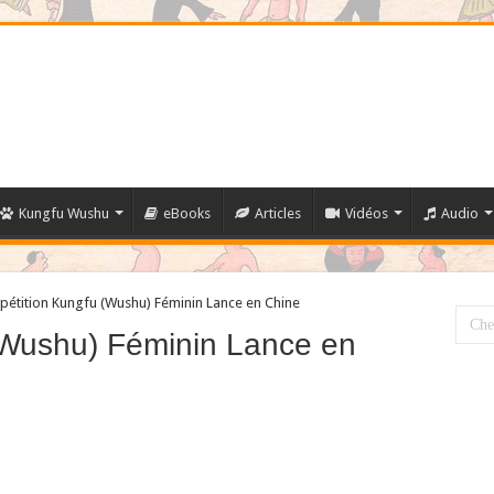
Kungfu Wushu
eBooks
Articles
Vidéos
Audio
étition Kungfu (Wushu) Féminin Lance en Chine
(Wushu) Féminin Lance en