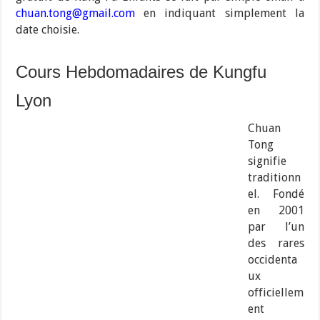
chuan.tong@gmail.com
en indiquant simplement la
date choisie.
Cours Hebdomadaires de Kungfu
Lyon
Chuan
Tong
signifie
traditionn
el. Fondé
en 2001
par l’un
des rares
occidenta
ux
officiellem
ent