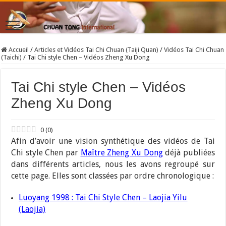
Accueil
/
Articles et Vidéos Tai Chi Chuan (Taiji Quan)
/
Vidéos Tai Chi Chuan
(Taichi)
/
Tai Chi style Chen – Vidéos Zheng Xu Dong
Tai Chi style Chen – Vidéos
Zheng Xu Dong
0
(
0
)
Afin d’avoir une vision synthétique des vidéos de Tai
Chi style Chen par
Maître Zheng Xu Dong
déjà publiées
dans différents articles, nous les avons regroupé sur
cette page. Elles sont classées par ordre chronologique :
Luoyang 1998 : Tai Chi Style Chen – Laojia Yilu
(Laojia)