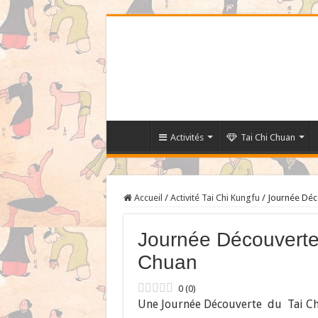
Activités
Tai Chi Chuan
Accueil
/
Activité Tai Chi Kungfu
/
Journée Déco
Journée Découverte e
Chuan
0
(
0
)
Une Journée Découverte du Tai Chi