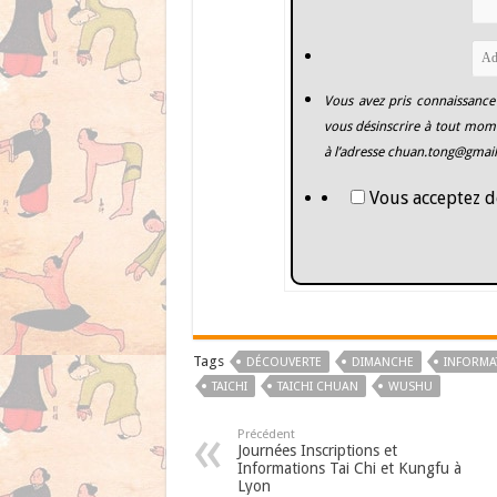
Vous avez pris connaissance
vous désinscrire à tout mome
à l’adresse
chuan.tong@gmai
Vous acceptez d
Tags
DÉCOUVERTE
DIMANCHE
INFORMA
TAICHI
TAICHI CHUAN
WUSHU
Précédent
Journées Inscriptions et
Informations Tai Chi et Kungfu à
Lyon