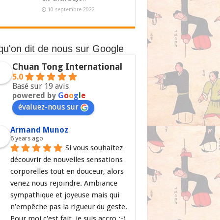
10 septembre 2022
qu'on dit de nous sur Google
Chuan Tong International
5.0
Basé sur 19 avis
powered by
G
o
o
g
l
e
évaluez-nous sur
Armand Munoz
6 years ago
Si vous souhaitez 
découvrir de nouvelles sensations 
corporelles tout en douceur, alors 
venez nous rejoindre. Ambiance 
sympathique et joyeuse mais qui 
n’empêche pas la rigueur du geste. 
Pour moi c'est fait, je suis accro ;-)