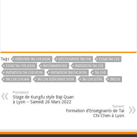
Tags
DÉBUTER TAI CHI LYON
DÉCOUVERTE TAI CHI
ESSAI TAI CHI
ESSAI TAI CHI LYON
INFORMATIONS
INITIATION TAI CHI
INITIATION TAI CHI LYON
INITIATION TAICHI LYON
TAI CHI
TAI CHI CHUAN
TAI CHI DÉBUTANT LYON
TAI CHI LYON
TAICHI
Précédent
Stage de Kungfu style Baji Quan
à Lyon – Samedi 26 Mars 2022
Suivant
Formation d’Enseignants de Tai
Chi Chen à Lyon