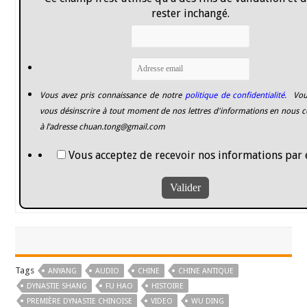
rester inchangé.
Vous avez pris connaissance de notre
politique de confidentialité.
Vou
vous désinscrire à tout moment de nos lettres d'informations en nous c
à l’adresse
chuan.tong@gmail.com
Vous acceptez de recevoir nos informations par 
Tags
ANYANG
AUDIO
CHINE
CHINE ANTIQUE
DYNASTIE SHANG
FU HAO
HISTOIRE
PREMIÈRE DYNASTIE CHINOISE
VIDEO
WU DING