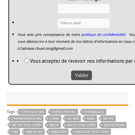
Vous avez pris connaissance de notre
politique de confidentialité.
Vou
vous désinscrire à tout moment de nos lettres d'informations en nous c
à l’adresse
chuan.tong@gmail.com
Vous acceptez de recevoir nos informations par 
Tags
CHEN SHU YAN
CHEN ZHEN RU
CHENJIAGOU
CHENSHITAIJIQUAN
CHINE
LIU YAN
RARE
TAI CHI
TAI CHI STYLE CHEN
TAICHI
TAICHI STYLE CHEN
TAICHICHUAN
TAIJI
TAIJI QUAN
TAIJIQUAN
TAIJIQUAN STYLE CHEN