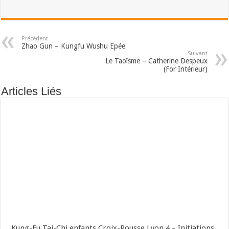
Précédent
Zhao Gun – Kungfu Wushu Epée
Suivant
Le Taoïsme – Catherine Despeux
(For Intérieur)
Articles Liés
Kung-Fu Tai-Chi enfants Croix-Rousse Lyon 4 – Initiations