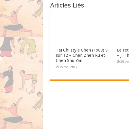
Articles Liés
Tai Chi style Chen (1988) 9
Le re
sur 12 – Chen Zhen Ru et
– J. T
Chen Shu Yan
25 avr
15 mai 2017