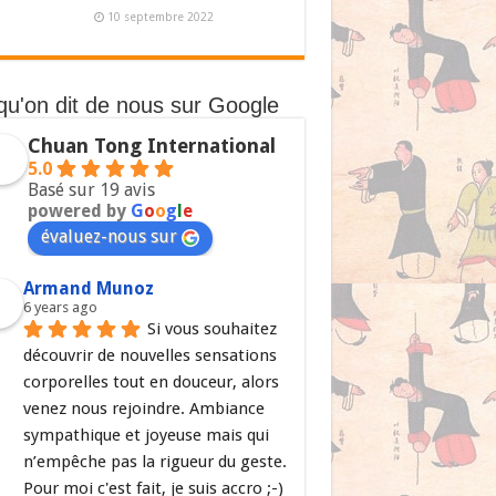
10 septembre 2022
qu'on dit de nous sur Google
Chuan Tong International
5.0
Basé sur 19 avis
powered by
G
o
o
g
l
e
évaluez-nous sur
Armand Munoz
6 years ago
Si vous souhaitez 
découvrir de nouvelles sensations 
corporelles tout en douceur, alors 
venez nous rejoindre. Ambiance 
sympathique et joyeuse mais qui 
n’empêche pas la rigueur du geste. 
Pour moi c'est fait, je suis accro ;-)