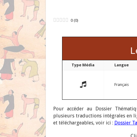
0
(
0
)
L
Type Média
Langue
Français
Pour accéder au Dossier Thématiq
plusieurs traductions intégrales en l
et téléchargeables, voir ici :
Dossier T
Cl