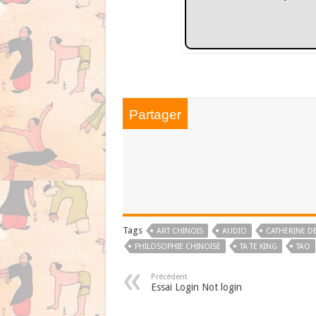
Partager
Tags
ART CHINOIS
AUDIO
CATHERINE D
PHILOSOPHIE CHINOISE
TA TE KING
TAO
Précédent
Essai Login Not login