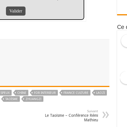
Ce 
ESPEUX
CHINE
FOR INTERIEUR
FRANCE CULTURE
LAOZI
TAOÏSME
ZHUANGZI
Suivant
Le Taoïsme – Conférence Rémi
Mathieu