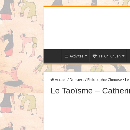
Activités
Tai Chi Chuan
Accueil
/
Dossiers
/
Philosophie Chinoise
/
Le
Le Taoïsme – Catherin