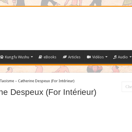
Kungfu Wushu
eBooks
Articles
Vidéos
Audio
 Taoïsme – Catherine Despeux (For Intérieur)
e Despeux (For Intérieur)