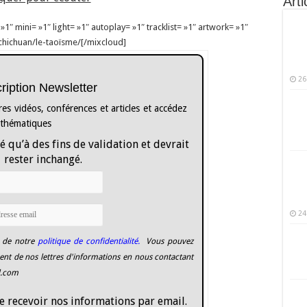
Arti
″ mini= »1″ light= »1″ autoplay= »1″ tracklist= »1″ artwork= »1″
chichuan/le-taoïsme/[/mixcloud]
26
cription Newsletter
es vidéos, conférences et articles et accédez
 thématiques
é qu’à des fins de validation et devrait
rester inchangé.
24
 de notre
politique de confidentialité.
Vous pouvez
nt de nos lettres d'informations en nous contactant
l.com
e recevoir nos informations par email.