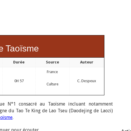
e Taoïsme
Durée
Source
Auteur
France
0H 57
C. Despeux
Culture
ue N°1 consacré au Taoïsme incluant notamment
igne du Tao Te King de Lao Tseu (Daodejing de Laozi)
aoïsme
.
iquer pour écouter