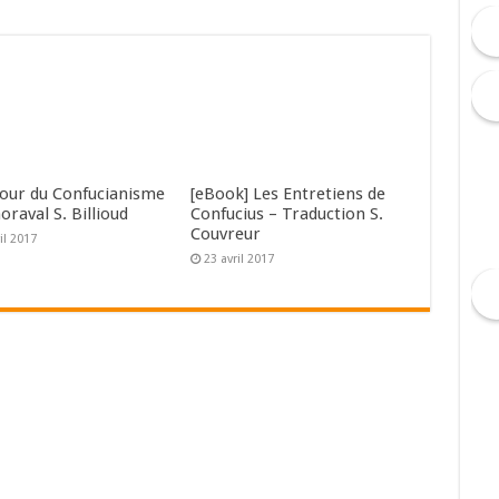
tour du Confucianisme
[eBook] Les Entretiens de
horaval S. Billioud
Confucius – Traduction S.
Couvreur
il 2017
23 avril 2017