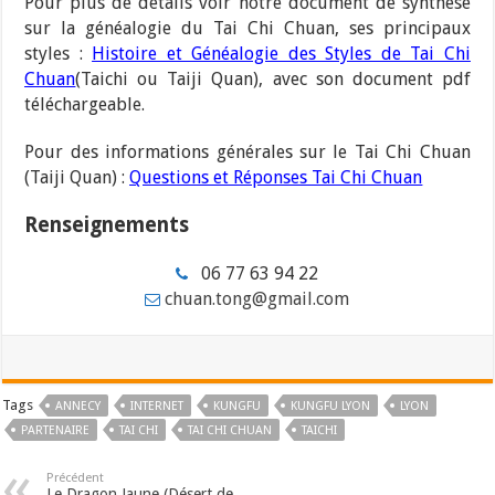
Pour plus de détails voir notre document de synthèse
sur la généalogie du Tai Chi Chuan, ses principaux
styles :
Histoire et Généalogie des Styles de Tai Chi
Chuan
(Taichi ou Taiji Quan), avec son document pdf
téléchargeable.
Pour des informations générales sur le Tai Chi Chuan
(Taiji Quan) :
Questions et Réponses Tai Chi Chuan
Renseignements
06 77 63 94 22
chuan.tong@gmail.com
Tags
ANNECY
INTERNET
KUNGFU
KUNGFU LYON
LYON
PARTENAIRE
TAI CHI
TAI CHI CHUAN
TAICHI
Précédent
Le Dragon Jaune (Désert de