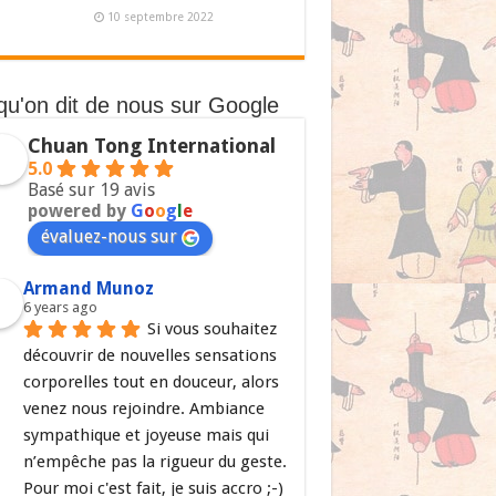
10 septembre 2022
qu'on dit de nous sur Google
Chuan Tong International
5.0
Basé sur 19 avis
powered by
G
o
o
g
l
e
évaluez-nous sur
Armand Munoz
6 years ago
Si vous souhaitez 
découvrir de nouvelles sensations 
corporelles tout en douceur, alors 
venez nous rejoindre. Ambiance 
sympathique et joyeuse mais qui 
n’empêche pas la rigueur du geste. 
Pour moi c'est fait, je suis accro ;-)