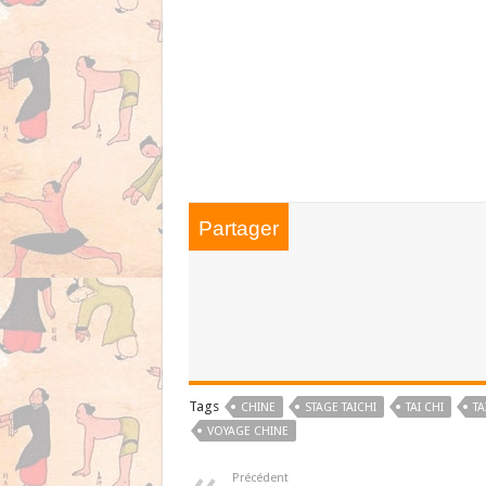
Partager
Tags
CHINE
STAGE TAICHI
TAI CHI
TA
VOYAGE CHINE
Précédent