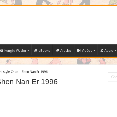
Kungfu Wushu
eBooks
Articles
Vidéos
Audio
hi style Chen – Shen Nan Er 1996
 Shen Nan Er 1996