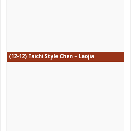
(12-12) Taichi
Style Chen – Laojia