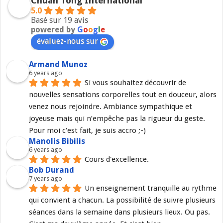
Chuan Tong International
5.0
Basé sur 19 avis
powered by
G
o
o
g
l
e
évaluez-nous sur
Armand Munoz
6 years ago
Si vous souhaitez découvrir de 
nouvelles sensations corporelles tout en douceur, alors 
venez nous rejoindre. Ambiance sympathique et 
joyeuse mais qui n’empêche pas la rigueur du geste. 
Pour moi c'est fait, je suis accro ;-)
Manolis Bibilis
6 years ago
Cours d'excellence.
Bob Durand
7 years ago
Un enseignement tranquille au rythme 
qui convient a chacun. La possibilité de suivre plusieurs 
séances dans la semaine dans plusieurs lieux. Ou pas. 