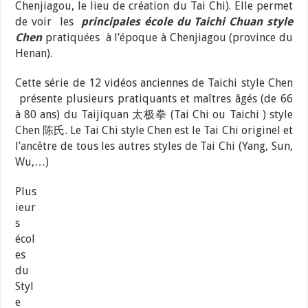
Chenjiagou, le lieu de création du Tai Chi). Elle permet
de voir
les
principales école du Taichi Chuan style
Chen
pratiquées à l’époque à Chenjiagou (province du
Henan).
Cette série de 12 vidéos anciennes de Taichi style Chen
présente plusieurs pratiquants et maîtres âgés (de 66
à 80 ans) du Taijiquan 太极拳 (Tai Chi ou Taichi ) style
Chen 陈氏. Le Tai Chi style Chen est le Tai Chi originel et
l’ancêtre de tous les autres styles de Tai Chi (Yang, Sun,
Wu,…)
Plus
ieur
s
écol
es
du
Styl
e