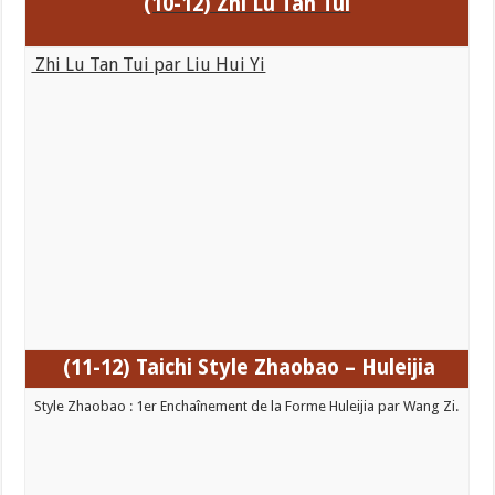
(10-12) Zhi Lu Tan Tui
Zhi Lu Tan Tui par Liu Hui Yi
(11-12) Taichi
Style Zhaobao – Huleijia
Style Zhaobao : 1er Enchaînement de la Forme Huleijia par Wang Zi.