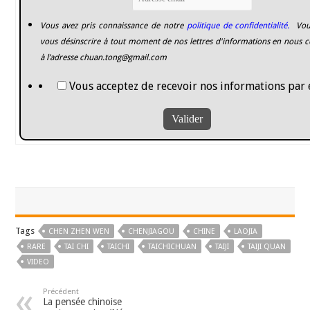
Vous avez pris connaissance de notre
politique de confidentialité.
Vou
vous désinscrire à tout moment de nos lettres d'informations en nous c
à l’adresse
chuan.tong@gmail.com
Vous acceptez de recevoir nos informations par 
Tags
CHEN ZHEN WEN
CHENJIAGOU
CHINE
LAOJIA
RARE
TAI CHI
TAICHI
TAICHICHUAN
TAIJI
TAIJI QUAN
VIDEO
Précédent
La pensée chinoise