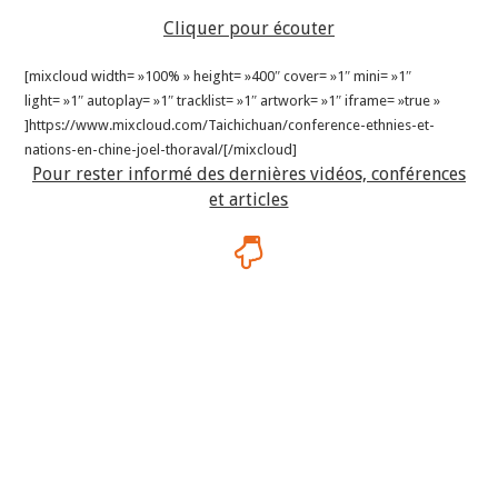
Cliquer pour écouter
[mixcloud width= »100% » height= »400″ cover= »1″ mini= »1″
light= »1″ autoplay= »1″ tracklist= »1″ artwork= »1″ iframe= »true »
]https://www.mixcloud.com/Taichichuan/conference-ethnies-et-
nations-en-chine-joel-thoraval/[/mixcloud]
Pour rester informé des dernières vidéos, conférences
et articles