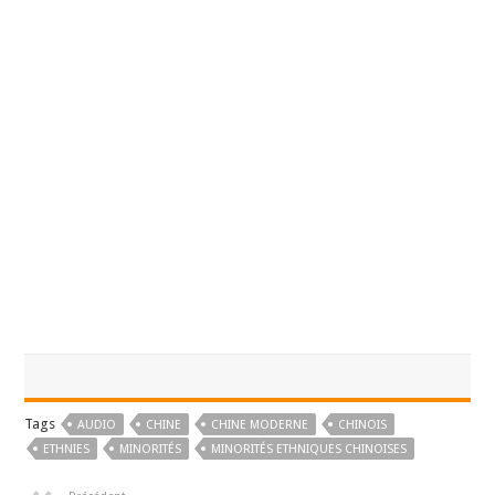
Tags
AUDIO
CHINE
CHINE MODERNE
CHINOIS
ETHNIES
MINORITÉS
MINORITÉS ETHNIQUES CHINOISES