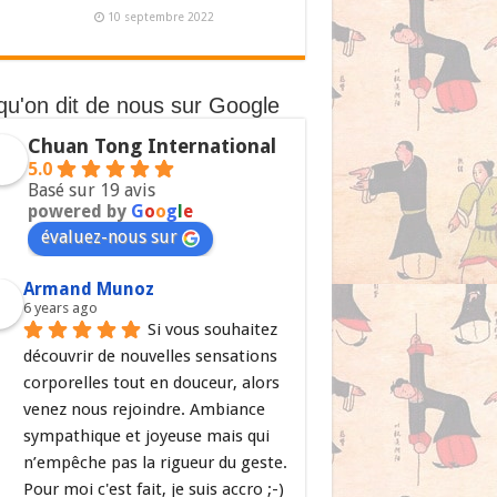
10 septembre 2022
qu'on dit de nous sur Google
Chuan Tong International
5.0
Basé sur 19 avis
powered by
G
o
o
g
l
e
évaluez-nous sur
Armand Munoz
6 years ago
Si vous souhaitez 
découvrir de nouvelles sensations 
corporelles tout en douceur, alors 
venez nous rejoindre. Ambiance 
sympathique et joyeuse mais qui 
n’empêche pas la rigueur du geste. 
Pour moi c'est fait, je suis accro ;-)