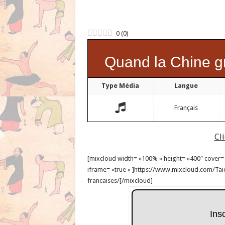
0
(
0
)
Quand la Chine gr
Type Média
Langue
Français
Cl
[mixcloud width= »100% » height= »400″ cover= »1
iframe= »true » ]https://www.mixcloud.com/Tai
francaises/[/mixcloud]
Ins