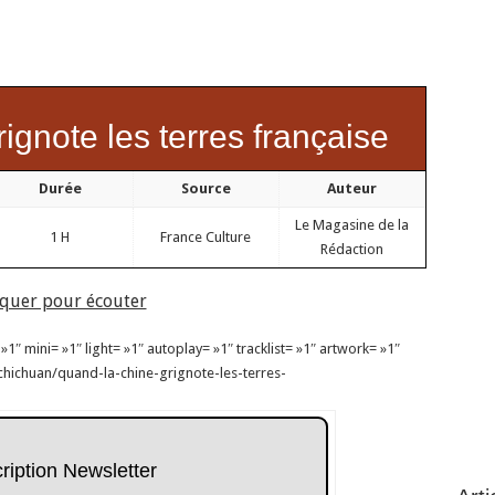
ignote les terres française
Durée
Source
Auteur
Le Magasine de la
1 H
France Culture
Rédaction
iquer pour écouter
″ mini= »1″ light= »1″ autoplay= »1″ tracklist= »1″ artwork= »1″
chichuan/quand-la-chine-grignote-les-terres-
cription Newsletter