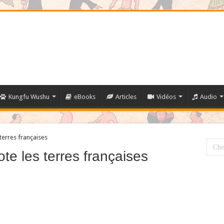
Kungfu Wushu
eBooks
Articles
Vidéos
Audio
terres françaises
te les terres françaises