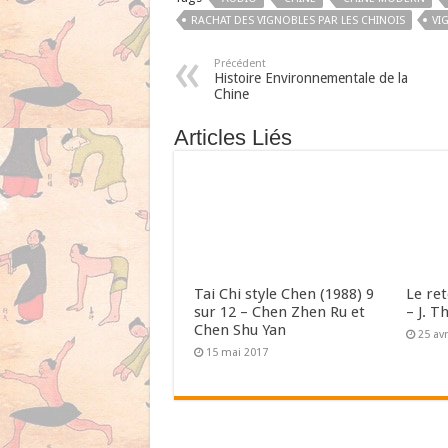
RACHAT DES VIGNOBLES PAR LES CHINOIS
VI
Précédent
Histoire Environnementale de la
Chine
Articles Liés
Tai Chi style Chen (1988) 9
Le re
sur 12 – Chen Zhen Ru et
– J. T
Chen Shu Yan
25 avr
15 mai 2017