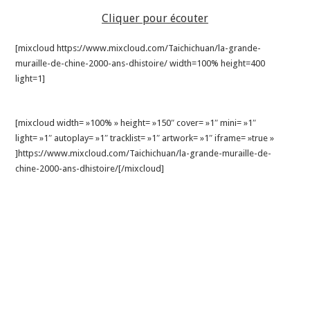
Cliquer pour écouter
[mixcloud https://www.mixcloud.com/Taichichuan/la-grande-
muraille-de-chine-2000-ans-dhistoire/ width=100% height=400
light=1]
[mixcloud width= »100% » height= »150″ cover= »1″ mini= »1″
light= »1″ autoplay= »1″ tracklist= »1″ artwork= »1″ iframe= »true »
]https://www.mixcloud.com/Taichichuan/la-grande-muraille-de-
chine-2000-ans-dhistoire/[/mixcloud]