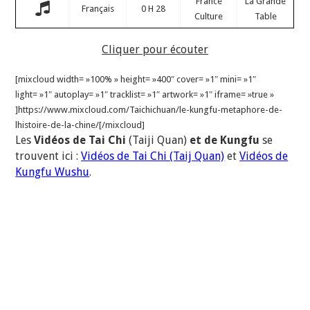
France
La Grande
Français
0 H 28
Culture
Table
Cliquer pour écouter
[mixcloud width= »100% » height= »400″ cover= »1″ mini= »1″
light= »1″ autoplay= »1″ tracklist= »1″ artwork= »1″ iframe= »true »
]https://www.mixcloud.com/Taichichuan/le-kungfu-metaphore-de-
lhistoire-de-la-chine/[/mixcloud]
Les
Vidéos de Tai Chi
(Taiji Quan)
et de Kungfu
se
trouvent ici :
Vidéos de Tai Chi (Taij Quan)
et
Vidéos de
Kungfu Wushu
.