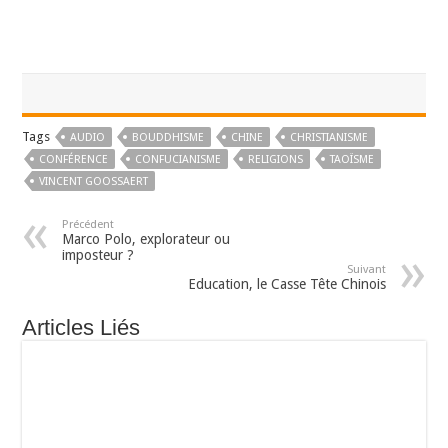
Tags
AUDIO
BOUDDHISME
CHINE
CHRISTIANISME
CONFÉRENCE
CONFUCIANISME
RELIGIONS
TAOÏSME
VINCENT GOOSSAERT
Précédent
Marco Polo, explorateur ou
imposteur ?
Suivant
Education, le Casse Tête Chinois
Articles Liés