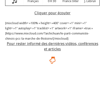
Français
0 H 30
France Inter
J. Lebrun
Cliquer pour écouter
[mixcloud width= »100% » height= »400″ cover= »1″ mini= »1″
light= »1″ autoplay= »1″ tracklist= »1″ artwork= »1″ iframe= »true »
]https://www.mixcloud.com/Taichichuan/le-parti-communiste-
chinois-pcc-la-marche-de-lhistoire/[/mixcloud]
Pour rester informé des dernières vidéos, conférences
et articles