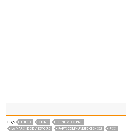
Tags
AUDIO
CHINE
CHINE MODERNE
LA MARCHE DE L'HISTOIRE
PARTI COMMUNISTE CHINOIS
PCC