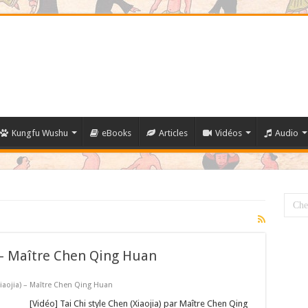
Kungfu Wushu
eBooks
Articles
Vidéos
Audio
) – Maître Chen Qing Huan
Xiaojia) – Maître Chen Qing Huan
[Vidéo] Tai Chi style Chen (Xiaojia) par Maître Chen Qing