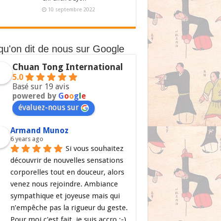
10 septembre 2022
qu'on dit de nous sur Google
Chuan Tong International
5.0
Basé sur 19 avis
powered by
G
o
o
g
l
e
évaluez-nous sur
Armand Munoz
6 years ago
Si vous souhaitez 
découvrir de nouvelles sensations 
corporelles tout en douceur, alors 
venez nous rejoindre. Ambiance 
sympathique et joyeuse mais qui 
n’empêche pas la rigueur du geste. 
Pour moi c'est fait, je suis accro ;-)