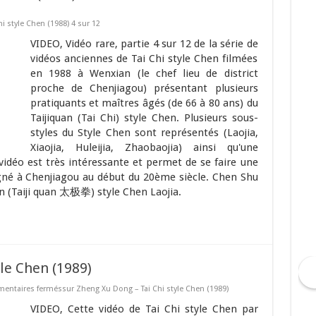
i style Chen (1988) 4 sur 12
VIDEO, Vidéo rare, partie 4 sur 12 de la série de
vidéos anciennes de Tai Chi style Chen filmées
en 1988 à Wenxian (le chef lieu de district
proche de Chenjiagou) présentant plusieurs
pratiquants et maîtres âgés (de 66 à 80 ans) du
Taijiquan (Tai Chi) style Chen. Plusieurs sous-
styles du Style Chen sont représentés (Laojia,
Xiaojia, Huleijia, Zhaobaojia) ainsi qu'une
vidéo est très intéressante et permet de se faire une
eigné à Chenjiagou au début du 20ème siècle. Chen Shu
uan (Taiji quan 太极拳) style Chen Laojia.
le Chen (1989)
entaires fermés
sur Zheng Xu Dong – Tai Chi style Chen (1989)
VIDEO, Cette vidéo de Tai Chi style Chen par