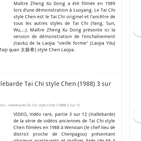
Maître Zheng Xu Dong a été filmée en 1989
lors d'une démonstration à Luoyang. Le Tai Chi
style Chen est le Tai Chi originel et l'ancêtre de
tous les autres styles de Tai Chi (Yang, Sun,
Wu,...). Maître Zheng Xu Dong présente ici la
version de démonstration de l'enchaînement
(taolu) de la Laojia "vieille forme" (Laojia Yilu)
(Taiji quan 太极拳) style Chen Laojia.
lebarde Tai Chi style Chen (1988) 3 sur
s) – Hallebarde Tai Chi style Chen (1988) 3 sur 12
VIDEO, Vidéo rare, partie 3 sur 12 (Hallebarde)
de la série de vidéos anciennes de Tai Chi style
Chen filmées en 1988 à Wenxian (le chef lieu de
district proche de Chenjiagou) présentant
plusieurs pratiquants et maîtres âgés (de 66 à