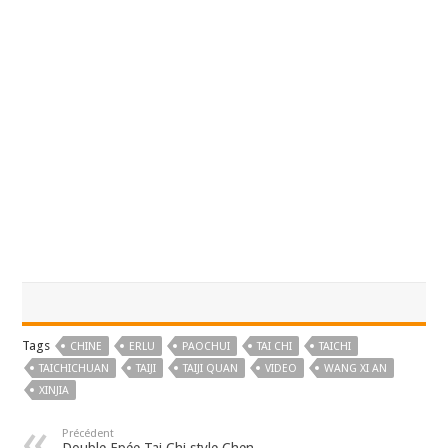
Tags
CHINE
ERLU
PAOCHUI
TAI CHI
TAICHI
TAICHICHUAN
TAIJI
TAIJI QUAN
VIDEO
WANG XI AN
XINJIA
Précédent
Double Epée Tai Chi style Chen –