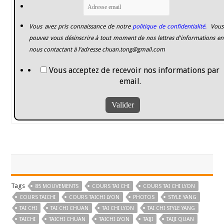
Vous avez pris connaissance de notre
politique de confidentialité.
Vous
pouvez vous désinscrire à tout moment de nos lettres d'informations en
nous contactant à l’adresse
chuan.tong@gmail.com
Vous acceptez de recevoir nos informations par
email.
Tags
85 MOUVEMENTS
COURS TAI CHI
COURS TAI CHI LYON
COURS TAICHI
COURS TAICHI LYON
PHOTOS
STYLE YANG
TAI CHI
TAI CHI CHUAN
TAI CHI LYON
TAI CHI STYLE YANG
TAICHI
TAICHI CHUAN
TAICHI LYON
TAIJI
TAIJI QUAN