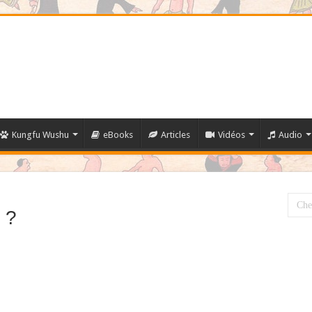
Kungfu Wushu
eBooks
Articles
Vidéos
Audio
 ?