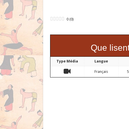
0
(
0
)
Que lisent
Type Média
Langue
Français
5