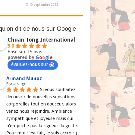
10 septembre 2022
qu'on dit de nous sur Google
Chuan Tong International
5.0
Basé sur 19 avis
powered by
G
o
o
g
l
e
évaluez-nous sur
Armand Munoz
6 years ago
Si vous souhaitez 
découvrir de nouvelles sensations 
corporelles tout en douceur, alors 
venez nous rejoindre. Ambiance 
sympathique et joyeuse mais qui 
n’empêche pas la rigueur du geste. 
Pour moi c'est fait, je suis accro ;-)