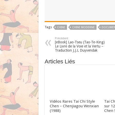
Tags
CHINE
CHINE MODERNE
DOCUMEN
Précédent
[eBook] Lao-Tseu (Tao-Te-King)
Le Livre de la Voie et la Vertu –
Traduction J.J.L Duyvendak
Articles Liés
Vidéos Rares Tai Chi Style
Tai Ch
Chen – Chenjiagou Wenxian
sur 1
(1988)
Chen 