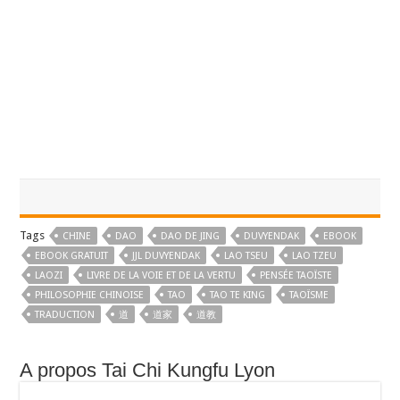
Tags
CHINE
DAO
DAO DE JING
DUVYENDAK
EBOOK
EBOOK GRATUIT
JJL DUVYENDAK
LAO TSEU
LAO TZEU
LAOZI
LIVRE DE LA VOIE ET DE LA VERTU
PENSÉE TAOÏSTE
PHILOSOPHIE CHINOISE
TAO
TAO TE KING
TAOÏSME
TRADUCTION
道
道家
道教
A propos Tai Chi Kungfu Lyon