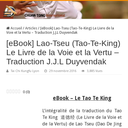
Accueil
/
Articles
/
[eBook] Lao-Tseu (Tao-Te-King) Le Livre de la
Voie et la Vertu – Traduction J.J.L Duyvendak
[eBook] Lao-Tseu (Tao-Te-King)
Le Livre de la Voie et la Vertu –
Traduction J.J.L Duyvendak
Tai Chi Kungfu Lyon
29 novembre 2016
3,885 Vues
0
(
0
)
eBook – Le Tao Te King
L’intégralité de la traduction du Tao
Te King 道德经 (Le Livre de la Voie et
de la Vertu) de Lao Tseu (Dao De Jing