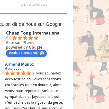
10 septembre 2022
qu'on dit de nous sur Google
Chuan Tong International
5.0
Basé sur 19 avis
powered by
G
o
o
g
l
e
évaluez-nous sur
Armand Munoz
6 years ago
Si vous souhaitez 
découvrir de nouvelles sensations 
corporelles tout en douceur, alors 
venez nous rejoindre. Ambiance 
sympathique et joyeuse mais qui 
n’empêche pas la rigueur du geste. 
Pour moi c'est fait, je suis accro ;-)