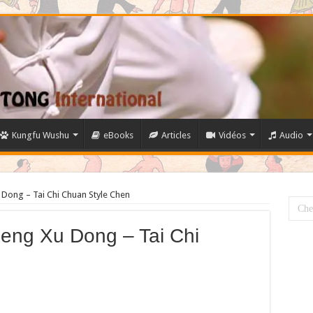
Kungfu Wushu
eBooks
Articles
Vidéos
Audio
 Dong – Tai Chi Chuan Style Chen
heng Xu Dong – Tai Chi