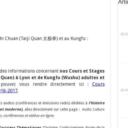
Arti
26
Chi Chuan (Taiji Quan 太极拳) et au Kungfu :
 des informations concernant
nos Cours et Stages
i Quan) à Lyon et de Kungfu (Wushu) adultes et
pouvez vous rendre directement ici :
Cours
016-2017
.
24
ts audios (conférences et émissions radio) dédiées à
l’histoire
e et moderne),
allez directement sur cette page :
Audio Culture
 conférences et vidéos en ligne.
Dossiers Thématiques
(Taoïsme, Confucianisme, Route de la