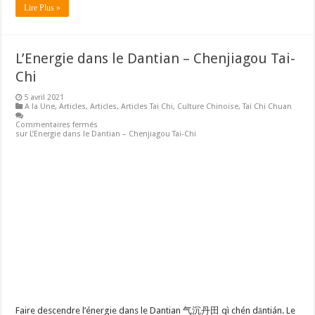
Lire Plus »
L’Energie dans le Dantian – Chenjiagou Tai-
Chi
5 avril 2021
A la Une
,
Articles
,
Articles
,
Articles Tai Chi
,
Culture Chinoise
,
Tai Chi Chuan
Commentaires fermés
sur L’Energie dans le Dantian – Chenjiagou Tai-Chi
Faire descendre l’énergie dans le Dantian 气沉丹田 qì chén dāntián. Le