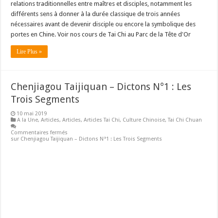
relations traditionnelles entre maîtres et disciples, notamment les
différents sens à donner à la durée classique de trois années
nécessaires avant de devenir disciple ou encore la symbolique des
portes en Chine. Voir nos cours de Tai Chi au Parc de la Tête d'Or
Lire Plus »
Chenjiagou Taijiquan – Dictons N°1 : Les
Trois Segments
10 mai 2019
A la Une
,
Articles
,
Articles
,
Articles Tai Chi
,
Culture Chinoise
,
Tai Chi Chuan
Commentaires fermés
sur Chenjiagou Taijiquan – Dictons N°1 : Les Trois Segments