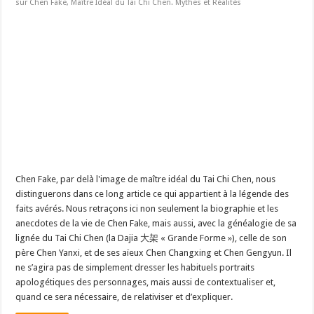
sur Chen Fake, Maître Idéal du Tai Chi Chen. Mythes et Réalités
Chen Fake, par delà l'image de maître idéal du Tai Chi Chen, nous
distinguerons dans ce long article ce qui appartient à la légende des
faits avérés. Nous retraçons ici non seulement la biographie et les
anecdotes de la vie de Chen Fake, mais aussi, avec la généalogie de sa
lignée du Tai Chi Chen (la Dajia 大架 « Grande Forme »), celle de son
père Chen Yanxi, et de ses aïeux Chen Changxing et Chen Gengyun. Il
ne s’agira pas de simplement dresser les habituels portraits
apologétiques des personnages, mais aussi de contextualiser et,
quand ce sera nécessaire, de relativiser et d’expliquer.