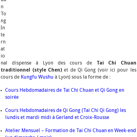
n
To
ng
In
te
rn
at
io
nal dispense à Lyon des cours de
Tai Chi Chuan
traditionnel (style Chen)
et de Qi Gong (voir ici pour les
cours de
Kungfu Wushu
à Lyon) sous la forme de :
Cours Hebdomadaires de Tai Chi Chuan et Qi Gong en
soirée
Cours Hebdomadaires de Qi Gong (Tai Chi Qi Gong) les
lundis et mardi midi à Gerland et Croix-Rousse
Atelier Mensuel – Formation de Tai Chi Chuan en Week-end