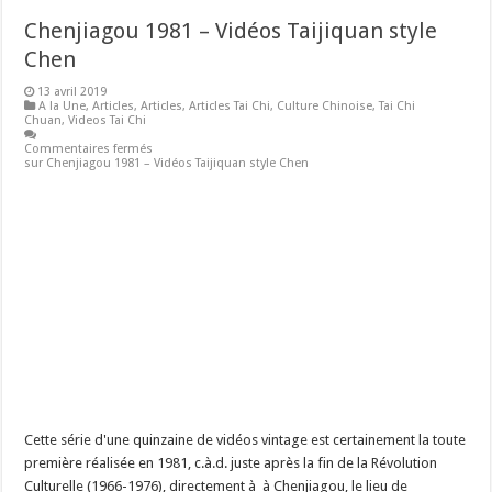
Chenjiagou 1981 – Vidéos Taijiquan style
Chen
13 avril 2019
A la Une
,
Articles
,
Articles
,
Articles Tai Chi
,
Culture Chinoise
,
Tai Chi
Chuan
,
Videos Tai Chi
Commentaires fermés
sur Chenjiagou 1981 – Vidéos Taijiquan style Chen
Cette série d'une quinzaine de vidéos vintage est certainement la toute
première réalisée en 1981, c.à.d. juste après la fin de la Révolution
Culturelle (1966-1976), directement à à Chenjiagou, le lieu de