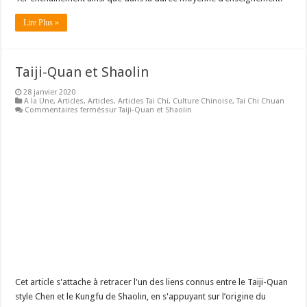
Lire Plus »
Taiji-Quan et Shaolin
28 janvier 2020
A la Une
,
Articles
,
Articles
,
Articles Tai Chi
,
Culture Chinoise
,
Tai Chi Chuan
Commentaires fermés
sur Taiji-Quan et Shaolin
Cet article s'attache à retracer l'un des liens connus entre le Taiji-Quan
style Chen et le Kungfu de Shaolin, en s'appuyant sur l’origine du