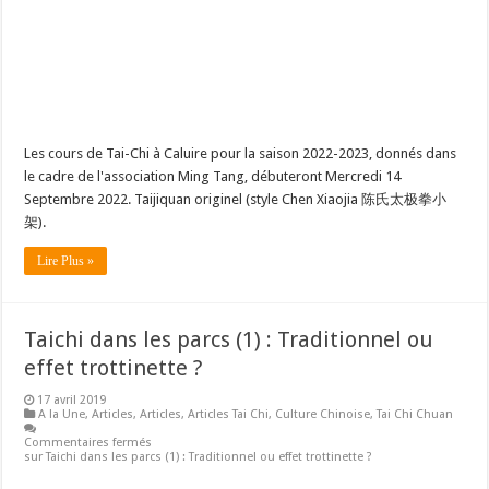
Les cours de Tai-Chi à Caluire pour la saison 2022-2023, donnés dans
le cadre de l'association Ming Tang, débuteront Mercredi 14
Septembre 2022. Taijiquan originel (style Chen Xiaojia 陈氏太极拳小
架).
Lire Plus »
Taichi dans les parcs (1) : Traditionnel ou
effet trottinette ?
17 avril 2019
A la Une
,
Articles
,
Articles
,
Articles Tai Chi
,
Culture Chinoise
,
Tai Chi Chuan
Commentaires fermés
sur Taichi dans les parcs (1) : Traditionnel ou effet trottinette ?