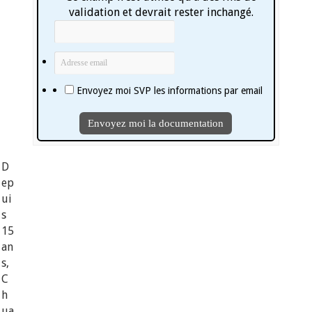
validation et devrait rester inchangé.
Envoyez moi SVP les informations par email
D
ep
ui
s
15
an
s,
C
h
ua