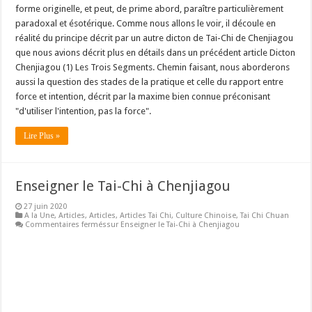
forme originelle, et peut, de prime abord, paraître particulièrement
paradoxal et ésotérique. Comme nous allons le voir, il découle en
réalité du principe décrit par un autre dicton de Tai-Chi de Chenjiagou
que nous avions décrit plus en détails dans un précédent article Dicton
Chenjiagou (1) Les Trois Segments. Chemin faisant, nous aborderons
aussi la question des stades de la pratique et celle du rapport entre
force et intention, décrit par la maxime bien connue préconisant
"d'utiliser l'intention, pas la force".
Lire Plus »
Enseigner le Tai-Chi à Chenjiagou
27 juin 2020
A la Une
,
Articles
,
Articles
,
Articles Tai Chi
,
Culture Chinoise
,
Tai Chi Chuan
Commentaires fermés
sur Enseigner le Tai-Chi à Chenjiagou