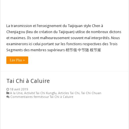
La transmission et l’enseignement du Taijiquan style Chen à
Chenjiagou (lieu de création du Taijiquan) utilise de nombreux dictons
et maximes. Ils sont malheureusement souvent mal interprétés. Nous
examinerons ici celui portant sur les fonctions respectives des Trois
Segments des membres supérieurs 梢节领 中节随 根节摧
Lire Plus »
Tai Chi à Caluire
18 avril 2019
A la Une
,
Activité Tai Chi Kungfu
,
Articles Tai Chi
,
Tai Chi Chuan
Commentaires fermés
sur Tai Chi à Caluire