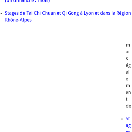
(un dimanche / mois)
Stages de Tai Chi Chuan et Qi Gong à Lyon et dans la Région
Rhône-Alpes
m
ai
s
ég
al
e
m
en
t
de
St
ag