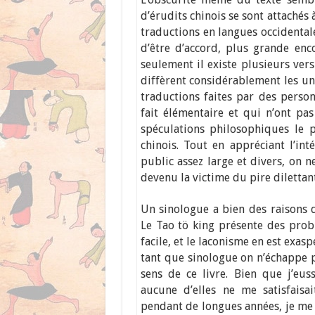
d’érudits chinois se sont attachés 
traductions en langues occidentale
d’être d’accord, plus grande enc
seulement il existe plusieurs ver
diffèrent considérablement les une
traductions faites par des person
fait élémentaire et qui n’ont pas
spéculations philosophiques le 
chinois. Tout en appréciant l’int
public assez large et divers, on n
devenu la victime du pire dilettan
Un sinologue a bien des raisons d
Le Tao tö king présente des prob
facile, et le laconisme en est exasp
tant que sinologue on n’échappe 
sens de ce livre. Bien que j’eu
aucune d’elles ne me satisfaisa
pendant de longues années, je me 