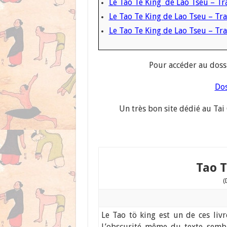
Le Tao Te King de Lao Tseu – Tra
Le Tao Te King de Lao Tseu – Tr
Le Tao Te King de Lao Tseu – Trad
Pour accéder au doss
Dos
Un très bon site dédié au Tai 
Tao 
(
Le Tao tö king est un de ces livr
L’obscurité même du texte sembl