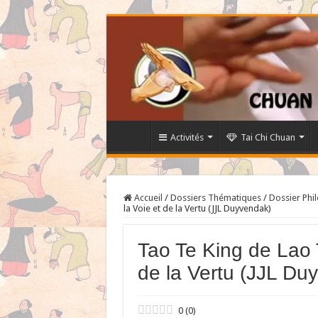
Activités
Tai Chi Chuan
Accueil
/
Dossiers Thématiques
/
Dossier Phi
la Voie et de la Vertu (JJL Duyvendak)
Tao Te King de Lao T
de la Vertu (JJL Du
0
(
0
)