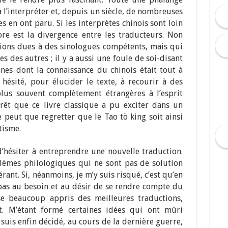
à l’interpréter et, depuis un siècle, de nombreuses
s en ont paru. Si les interprètes chinois sont loin
ore est la divergence entre les traducteurs. Non
sions dues à des sinologues compétents, mais qui
s des autres ; il y a aussi une foule de soi-disant
nes dont la connaissance du chinois était tout à
 hésité, pour élucider le texte, à recourir à des
plus souvent complètement étrangères à l’esprit
érêt que ce livre classique a pu exciter dans un
e peut que regretter que le Tao tö king soit ainsi
tisme.
’hésiter à entreprendre une nouvelle traduction.
lèmes philologiques qui ne sont pas de solution
érant. Si, néanmoins, je m’y suis risqué, c’est qu’en
pas au besoin et au désir de se rendre compte du
sse beaucoup appris des meilleures traductions,
it. M’étant formé certaines idées qui ont mûri
suis enfin décidé, au cours de la dernière guerre,