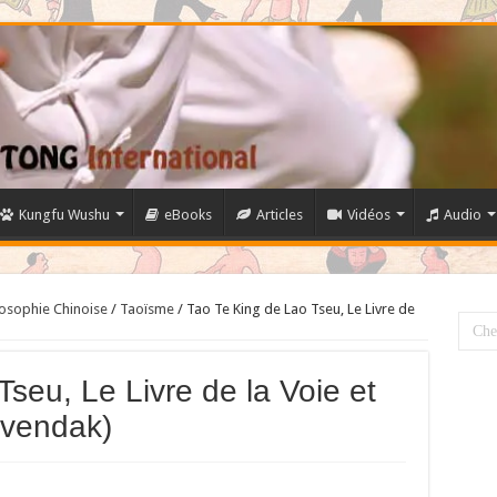
Kungfu Wushu
eBooks
Articles
Vidéos
Audio
losophie Chinoise
/
Taoïsme
/
Tao Te King de Lao Tseu, Le Livre de
seu, Le Livre de la Voie et
yvendak)