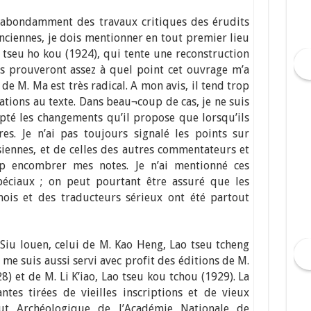
i abondamment des travaux critiques des érudits
anciennes, je dois mentionner en tout premier lieu
 tseu ho kou (1924), qui tente une reconstruction
es prouveront assez à quel point cet ouvrage m’a
de M. Ma est très radical. A mon avis, il tend trop
ations au texte. Dans beau¬coup de cas, je ne suis
cepté les changements qu’il propose que lorsqu’ils
es. Je n’ai pas toujours signalé les points sur
siennes, et de celles des autres commentateurs et
op encombrer mes notes. Je n’ai mentionné ces
éciaux ; on peut pourtant être assuré que les
inois et des traducteurs sérieux ont été partout
Siu louen, celui de M. Kao Heng, Lao tseu tcheng
je me suis aussi servi avec profit des éditions de M.
8) et de M. Li K’iao, Lao tseu kou tchou (1929). La
antes tirées de vieilles inscriptions et de vieux
itut Archéologique de l’Académie Nationale de