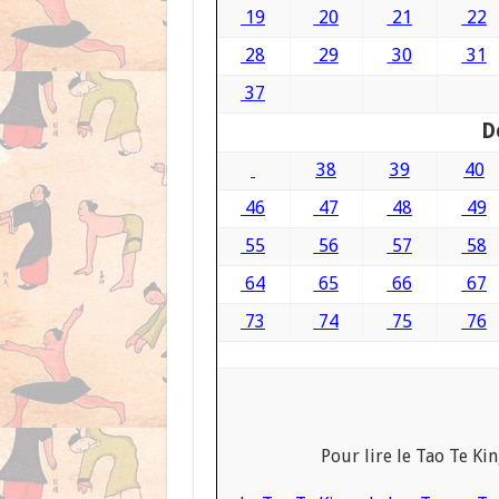
19
20
21
22
28
29
30
31
37
D
38
39
40
46
47
48
49
55
56
57
58
64
65
66
67
73
74
75
76
Pour lire le Tao Te Ki