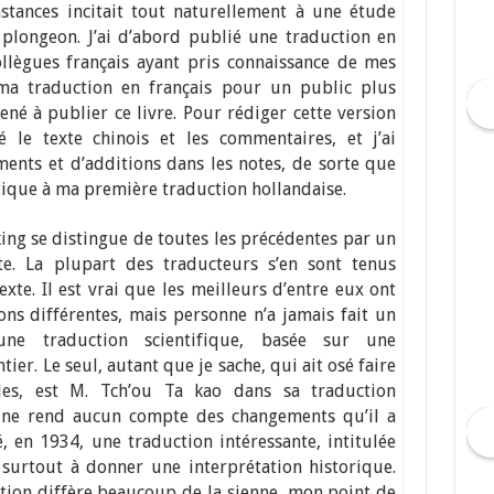
nstances incitait tout naturellement à une étude
e plongeon. J’ai d’abord publié une traduction en
ollègues français ayant pris connaissance de mes
 ma traduction en français pour un public plus
mené à publier ce livre. Pour rédiger cette version
é le texte chinois et les commentaires, et j’ai
nts et d’additions dans les notes, de sorte que
tique à ma première traduction hollandaise.
king se distingue de toutes les précédentes par un
te. La plupart des traducteurs s’en sont tenus
exte. Il est vrai que les meilleurs d’entre eux ont
çons différentes, mais personne n’a jamais fait un
ne traduction scientifique, basée sur une
tier. Le seul, autant que je sache, qui ait osé faire
lles, est M. Tch’ou Ta kao dans sa traduction
l ne rend aucun compte des changements qu’il a
 en 1934, une traduction intéressante, intitulée
surtout à donner une interprétation historique.
tion diffère beaucoup de la sienne, mon point de