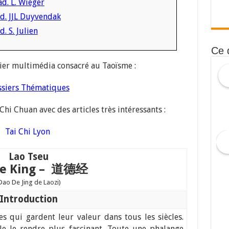
d. L. Wieger
ad. JJL Duyvendak
. S. Julien
Ce 
ier multimédia consacré au Taoïsme :
siers Thématiques
Chi Chuan avec des articles très intéressants :
Tai Chi Lyon
Lao Tseu
Te King – 道德经
Dao De Jing de Laozi)
Introduction
es qui gardent leur valeur dans tous les siècles.
e le rendre plus fascinant. Toute une phalange