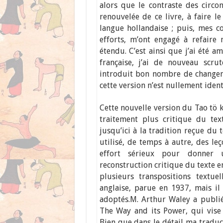
alors que le contraste des circo
renouvelée de ce livre, à faire l
langue hollandaise ; puis, mes c
efforts, m’ont engagé à refaire
étendu. C’est ainsi que j’ai été a
française, j’ai de nouveau scrut
introduit bon nombre de changeme
cette version n’est nullement iden
Cette nouvelle version du Tao tö 
traitement plus critique du tex
jusqu’ici à la tradition reçue du t
utilisé, de temps à autre, des le
effort sérieux pour donner u
reconstruction critique du texte en
plusieurs transpositions textue
anglaise, parue en 1937, mais i
adoptés.
M. Arthur Waley a publié,
The Way and its Power, qui vise 
Bien que dans le détail ma traduc