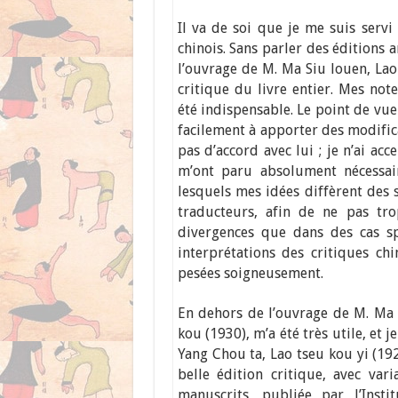
Il va de soi que je me suis serv
chinois. Sans parler des éditions 
l’ouvrage de M. Ma Siu louen, Lao
critique du livre entier. Mes not
été indispensable. Le point de vue 
facilement à apporter des modific
pas d’accord avec lui ; je n’ai ac
m’ont paru absolument nécessair
lesquels mes idées diffèrent des 
traducteurs, afin de ne pas tr
divergences que dans des cas sp
interprétations des critiques ch
pesées soigneusement.
En dehors de l’ouvrage de M. Ma 
kou (1930), m’a été très utile, et 
Yang Chou ta, Lao tseu kou yi (192
belle édition critique, avec vari
manuscrits, publiée par l’Inst