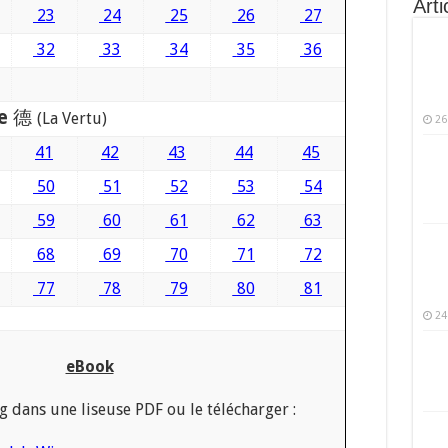
Arti
23
24
25
26
27
32
33
34
35
36
e
德
(La Vertu)
26
41
42
43
44
45
50
51
52
53
54
59
60
61
62
63
68
69
70
71
72
77
78
79
80
81
24
eBook
ng dans une liseuse PDF ou le télécharger :