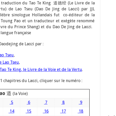
 la traduction du Tao Te King 道德经 (Le Livre de la
rtu) de Lao Tseu (Dao De Jing de Laozi) par JJL
lèbre sinologue Hollandais fut co-éditeur de la
e Toung Pao et un traducteur et exégète renommé
ivre du Prince Shang) et du Dao De Jing de Laozi.
 langue française
Daodejing de Laozi par :
Lao Tseu
,
e Lao Tseu
,
Tao Te King, le Livre de la Voie et de la Vertu
.
1 chapitres du Laozi, cliquer sur le numéro :
ao
道
(la Voie)
5
6
7
8
9
14
15
16
17
18