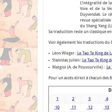
L’intégralité de
Voie et de la Ve
Duyvendak. Le cé
revue spécialisé
du Shang Yang (L
Sa traduction reste un classique en
Voir également les traductions du 
Léon Wieger :
Le Tao Te King de 
Stanislas Julien :
Le Tao Te King d
Matgioi (A. de Pouvourville) :
Le 
Pour un accès direct à chacun des 8
D
1
2
3
4
10
11
12
13