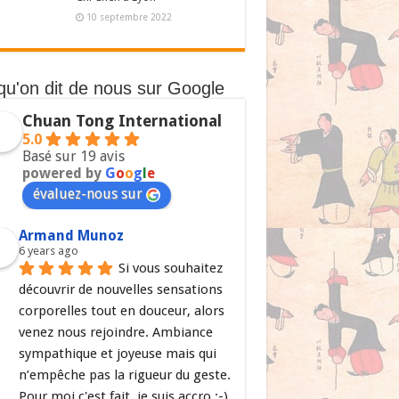
10 septembre 2022
qu'on dit de nous sur Google
Chuan Tong International
5.0
Basé sur 19 avis
powered by
G
o
o
g
l
e
évaluez-nous sur
Armand Munoz
6 years ago
Si vous souhaitez 
découvrir de nouvelles sensations 
corporelles tout en douceur, alors 
venez nous rejoindre. Ambiance 
sympathique et joyeuse mais qui 
n’empêche pas la rigueur du geste. 
Pour moi c'est fait, je suis accro ;-)