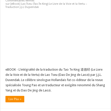
Commentaires fermés
sur [eBook] Lao-Tseu (Tao-Te-King) Le Livre de la Voie et la Vertu –
Traduction J.J.L Duyvendak
eBOOK - L'intégralité de la traduction du Tao Te King 道德经 (Le Livre
de la Voie et de la Vertu) de Lao Tseu (Dao De Jing de Laozi) par J.J.L.
Duvendak. Le célèbre sinologue Hollandais fut co-éditeur de la revue
spécialisée Toung Pao et un traducteur et exégète renommé du Shang
Yang et du Dao De Jing de Laozi.
Lire Plus »