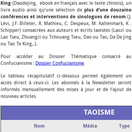
King
(Daodejing, ebook en français avec le texte chinois), un
livre audio ainsi qu’une sélection de
plus d’une douzaine
conférences et interventions de sinologues de renom
(J.
Lévi, J.F. Billeter, R. Mathieu, C. Despeux, M. Kaltenmark, K .
Schipper) consacrées aux auteurs et écrits taoïstes (Laozi ou
Lao Tseu, Zhuangzi ou Tchouang Tseu, Dao ou Tao, Da De jing
ou Tao Te King,..).
Pour accéder au Dossier Thématique consacré au
Confucianisme :
Dossier Confucianisme
.
Le tableau récapitulatif ci-dessous permet également un
accès direct à ceux-ci. Les abonnés à la Newsletter seront
informés mensuellement des mises à jour et de l’ajout de
nouveau articles.
TAOISME
Nom
Média
Type