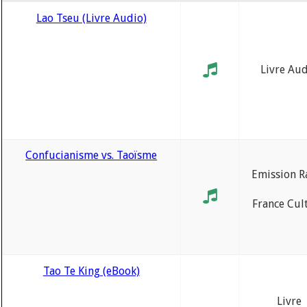
Lao Tseu (Livre Audio)
Livre Au
Confucianisme vs. Taoïsme
Emission R
France Cul
Tao Te King (eBook)
Livre