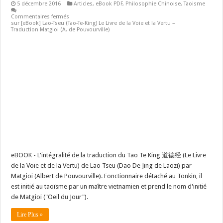
5 décembre 2016
Articles
,
eBook PDF
,
Philosophie Chinoise
,
Taoisme
Commentaires fermés
sur [eBook] Lao-Tseu (Tao-Te-King) Le Livre de la Voie et la Vertu –
Traduction Matgioi (A. de Pouvourville)
eBOOK - L'intégralité de la traduction du Tao Te King 道德经 (Le Livre
de la Voie et de la Vertu) de Lao Tseu (Dao De Jing de Laozi) par
Matgioi (Albert de Pouvourville). Fonctionnaire détaché au Tonkin, il
est initié au taoïsme par un maître vietnamien et prend le nom d'initié
de Matgioi ("Oeil du Jour").
Lire Plus »