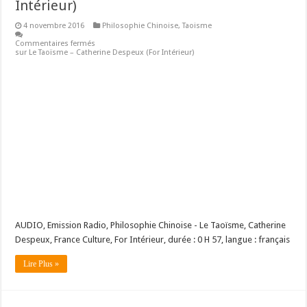
Intérieur)
4 novembre 2016
Philosophie Chinoise
,
Taoisme
Commentaires fermés
sur Le Taoïsme – Catherine Despeux (For Intérieur)
AUDIO, Emission Radio, Philosophie Chinoise - Le Taoïsme, Catherine
Despeux, France Culture, For Intérieur, durée : 0 H 57, langue : français
Lire Plus »