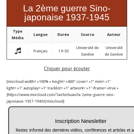
La 2ème guerre Sino-
japonaise 1937-1945
Type
Langue
Durée
Source
Auteur
Média
Université de
Université
Français
1 H 30
Genève
de Genève
Cliquer pour écouter
[mixcloud width= »100% » height= »400″ cover= »1″ mini= »1″
light= »1″ autoplay= »1″ tracklist= »1″ artwork= »1″ iframe= »true »
]https://www.mixcloud.com/Taichichuan/la-2eme-guerre-sino-
japonaise-1937-1945/[/mixcloud]
Inscription Newsletter
Restez informé des dernières vidéos, conférences et articles et 