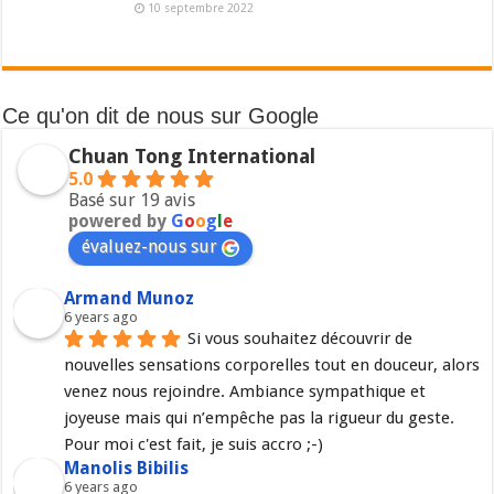
10 septembre 2022
Ce qu'on dit de nous sur Google
Chuan Tong International
5.0
Basé sur 19 avis
powered by
G
o
o
g
l
e
évaluez-nous sur
Armand Munoz
6 years ago
Si vous souhaitez découvrir de 
nouvelles sensations corporelles tout en douceur, alors 
venez nous rejoindre. Ambiance sympathique et 
joyeuse mais qui n’empêche pas la rigueur du geste. 
Pour moi c'est fait, je suis accro ;-)
Manolis Bibilis
6 years ago