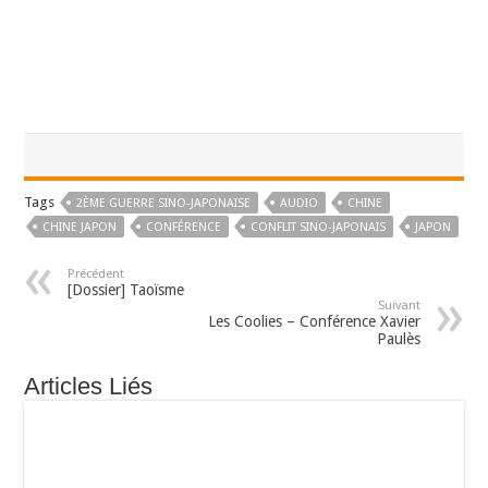
Tags
2ÈME GUERRE SINO-JAPONAISE
AUDIO
CHINE
CHINE JAPON
CONFÉRENCE
CONFLIT SINO-JAPONAIS
JAPON
Précédent
[Dossier] Taoïsme
Suivant
Les Coolies – Conférence Xavier
Paulès
Articles Liés