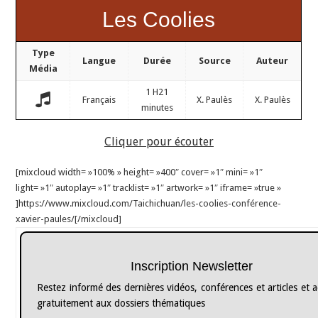
Les Coolies
Type
Langue
Durée
Source
Auteur
Média
1 H21
Français
X. Paulès
X. Paulès
minutes
Cliquer pour écouter
[mixcloud width= »100% » height= »400″ cover= »1″ mini= »1″
light= »1″ autoplay= »1″ tracklist= »1″ artwork= »1″ iframe= »true »
]https://www.mixcloud.com/Taichichuan/les-coolies-conférence-
xavier-paules/[/mixcloud]
Inscription Newsletter
Restez informé des dernières vidéos, conférences et articles et 
gratuitement aux dossiers thématiques