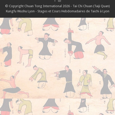
© Copyright Chuan Tong International 2026 - Tai Chi Chuan (Taiji Quan)
Kungfu Wushu Lyon - Stages et Cours Hebdomadaires de Taichi à Lyon