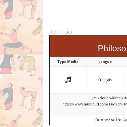
0
(
0
)
Philoso
Type Média
Langue
Français
[mixcloud width= »10
https://www.mixcloud.com/Taichichuan
Donnez votre av