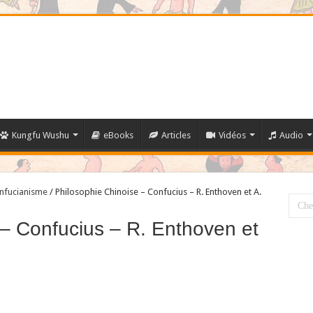
Kungfu Wushu
eBooks
Articles
Vidéos
Audio
nfucianisme
/
Philosophie Chinoise – Confucius – R. Enthoven et A.
 – Confucius – R. Enthoven et