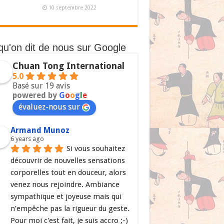
10 septembre 2022
qu'on dit de nous sur Google
Chuan Tong International
5.0
Basé sur 19 avis
powered by
G
o
o
g
l
e
évaluez-nous sur
Armand Munoz
6 years ago
Si vous souhaitez 
découvrir de nouvelles sensations 
corporelles tout en douceur, alors 
venez nous rejoindre. Ambiance 
sympathique et joyeuse mais qui 
n’empêche pas la rigueur du geste. 
Pour moi c'est fait, je suis accro ;-)