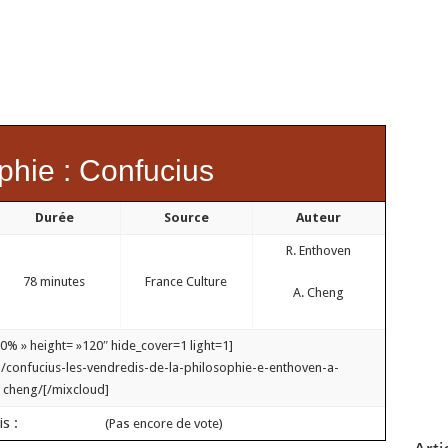
phie : Confucius
Durée
Source
Auteur
R. Enthoven
78 minutes
France Culture
A. Cheng
0% » height= »120″ hide_cover=1 light=1]
/confucius-les-vendredis-de-la-philosophie-e-enthoven-a-
cheng/[/mixcloud]
is :
(Pas encore de vote)