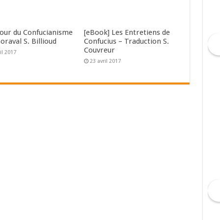
tour du Confucianisme
[eBook] Les Entretiens de
horaval S. Billioud
Confucius – Traduction S.
Couvreur
il 2017
23 avril 2017