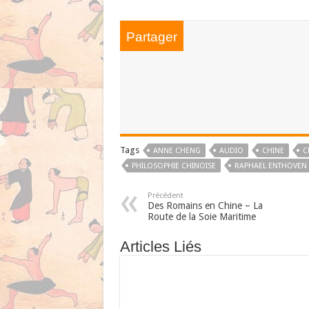
Partager
Tags
ANNE CHENG
AUDIO
CHINE
C
PHILOSOPHIE CHINOISE
RAPHAEL ENTHOVEN
Précédent
Des Romains en Chine – La
Route de la Soie Maritime
Articles Liés