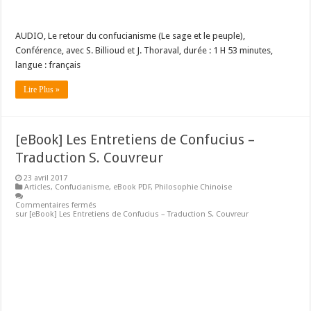
AUDIO, Le retour du confucianisme (Le sage et le peuple),
Conférence, avec S. Billioud et J. Thoraval, durée : 1 H 53 minutes,
langue : français
Lire Plus »
[eBook] Les Entretiens de Confucius –
Traduction S. Couvreur
23 avril 2017
Articles
,
Confucianisme
,
eBook PDF
,
Philosophie Chinoise
Commentaires fermés
sur [eBook] Les Entretiens de Confucius – Traduction S. Couvreur