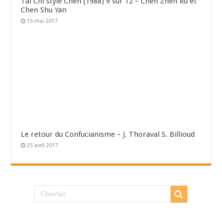
Tai Chi style Chen (1988) 9 sur 12 – Chen Zhen Ru et
Chen Shu Yan
15 mai 2017
Le retour du Confucianisme – J. Thoraval S. Billioud
25 avril 2017