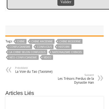
Tags
CHINE
CHINE ANCIENNE
CHINE MODERNE
CONFUCIANISME
CONFUCIUS
HISTOIRE
LA CHINE SELON CONFUCIUS
NATIONALISME CHINOIS
NÉO-CONFUCIANISME
VIDEO
Précédent
La Voie du Tao (Taoisme)
Suivant
Les Trésors Perdus de la
Dynastie Han
Articles Liés