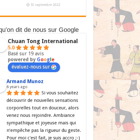
10 septembre 2022
qu'on dit de nous sur Google
Chuan Tong International
5.0
Basé sur 19 avis
powered by
G
o
o
g
l
e
évaluez-nous sur
Armand Munoz
6 years ago
Si vous souhaitez 
découvrir de nouvelles sensations 
corporelles tout en douceur, alors 
venez nous rejoindre. Ambiance 
sympathique et joyeuse mais qui 
n’empêche pas la rigueur du geste. 
Pour moi c'est fait, je suis accro ;-)