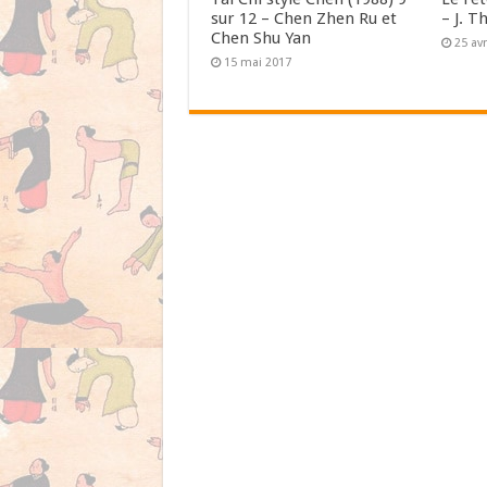
sur 12 – Chen Zhen Ru et
– J. T
Chen Shu Yan
25 avr
15 mai 2017