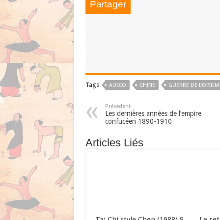
Partager
Tags
AUDIO
CHINE
GUERRE DE L'OPIUM
Précédent
Les dernières années de l’empire
confucéen 1890-1910
Articles Liés
Tai Chi style Chen (1988) 9
Le re