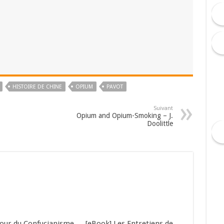
HISTOIRE DE CHINE
OPIUM
PAVOT
Suivant
Opium and Opium-Smoking – J.
Doolittle
tour du Confucianisme
[eBook] Les Entretiens de