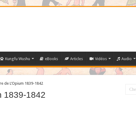
Kungfu Wushu
eBooks
Articles
Vidéos
Audio
re de L’Opium 1839-1842
m 1839-1842