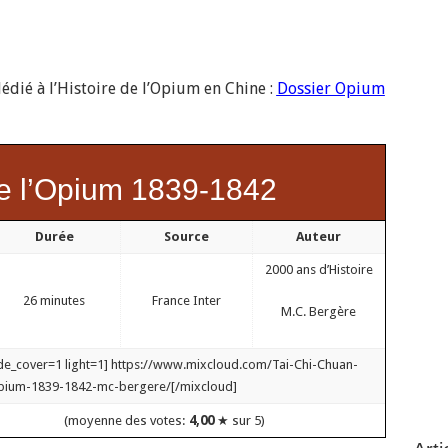
dié à l’Histoire de l’Opium en Chine :
Dossier Opium
e l’Opium 1839-1842
Durée
Source
Auteur
2000 ans d’Histoire
26 minutes
France Inter
M.C. Bergère
ide_cover=1 light=1] https://www.mixcloud.com/Tai-Chi-Chuan-
opium-1839-1842-mc-bergere/[/mixcloud]
(moyenne des votes:
4,00
★ sur 5)