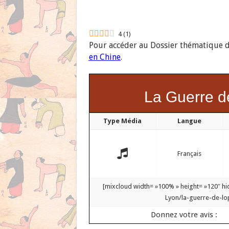
4
(
1
)
Pour accéder au Dossier thématique dé
en Chine
.
La Guerre d
Type Média
Langue
Français
[mixcloud width= »100% » height= »120″ h
Lyon/la-guerre-de-l
Donnez votre avis :