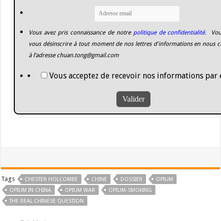
Vous avez pris connaissance de notre
politique de confidentialité.
Vou
vous désinscrire à tout moment de nos lettres d'informations en nous c
à l’adresse
chuan.tong@gmail.com
Vous acceptez de recevoir nos informations par 
Tags
CHESTER HOLCOMBE
CHINE
DOSSIER
OPIUM
OPIUM IN CHINA
OPIUM WAR
OPIUM-SMOKING
THE REAL CHINESE QUESTION