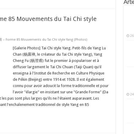
Arti
e 85 Mouvements du Tai Chi style
26
– Forme 85 Mouvements du Tai Chi style Yang (Photos)
[Galerie Photos] Tai Chi style Yang. Petit-fils de Yang Lu
Chan (杨露禅, le créateur du Tai Chi style Yang), Yang
Cheng Fu (杨澄甫) fut le premier à populariser et à
diffuser largement le Tai Chi Chuan (Taiji Quan) qu'il
enseigna à l'Institut de Recherche en Culture Physique
de Pékin (Beijing) entre 1914 et 1928. Il est également
connu pour avoir adoucit la forme traditionnelle et pour
l'avoir "élargie" en insistant sur une "Grande Forme" (Da
24
les pas sont plus larges qu'ils ne l'étaient auparavant. Les
nt l'enchaîenement traditionnel de style Yang en 85