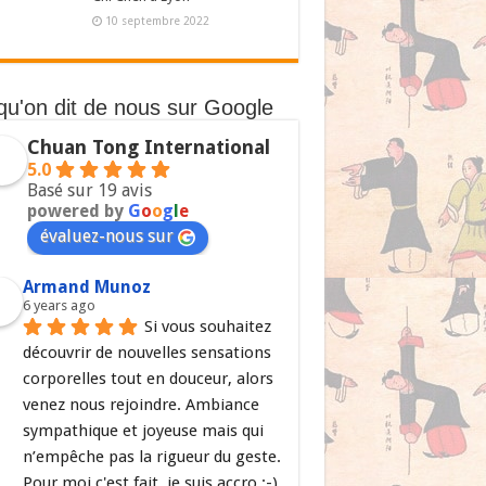
10 septembre 2022
qu'on dit de nous sur Google
Chuan Tong International
5.0
Basé sur 19 avis
powered by
G
o
o
g
l
e
évaluez-nous sur
Armand Munoz
6 years ago
Si vous souhaitez 
découvrir de nouvelles sensations 
corporelles tout en douceur, alors 
venez nous rejoindre. Ambiance 
sympathique et joyeuse mais qui 
n’empêche pas la rigueur du geste. 
Pour moi c'est fait, je suis accro ;-)