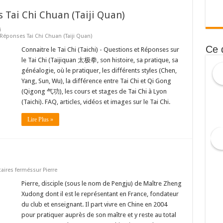
 Tai Chi Chuan (Taiji Quan)
i
Réponses Tai Chi Chuan (Taiji Quan)
Ce 
Connaitre le Tai Chi (Taichi) - Questions et Réponses sur
le Tai Chi (Taijiquan 太极拳, son histoire, sa pratique, sa
généalogie, où le pratiquer, les différents styles (Chen,
Yang, Sun, Wu), la différence entre Tai Chi et Qi Gong
(Qigong 气功), les cours et stages de Tai Chi à Lyon
(Taichi). FAQ, articles, vidéos et images sur le Tai Chi.
Lire Plus »
ires fermés
sur Pierre
Pierre, disciple (sous le nom de Pengju) de Maître Zheng
Xudong dont il est le représentant en France, fondateur
du club et enseignant. Il part vivre en Chine en 2004
pour pratiquer auprès de son maître et y reste au total