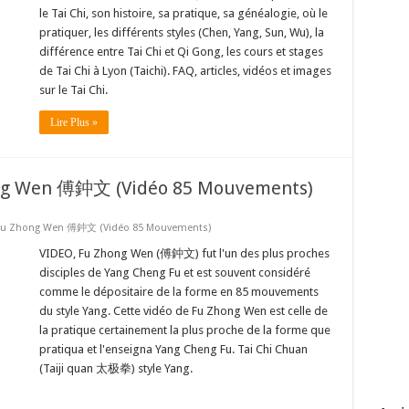
le Tai Chi, son histoire, sa pratique, sa généalogie, où le
pratiquer, les différents styles (Chen, Yang, Sun, Wu), la
différence entre Tai Chi et Qi Gong, les cours et stages
de Tai Chi à Lyon (Taichi). FAQ, articles, vidéos et images
sur le Tai Chi.
Lire Plus »
hong Wen 傅鈡文 (Vidéo 85 Mouvements)
g – Fu Zhong Wen 傅鈡文 (Vidéo 85 Mouvements)
VIDEO, Fu Zhong Wen (傅鈡文) fut l'un des plus proches
disciples de Yang Cheng Fu et est souvent considéré
comme le dépositaire de la forme en 85 mouvements
du style Yang. Cette vidéo de Fu Zhong Wen est celle de
la pratique certainement la plus proche de la forme que
pratiqua et l'enseigna Yang Cheng Fu. Tai Chi Chuan
(Taiji quan 太极拳) style Yang.