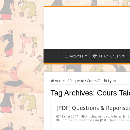
Activités
Tai Chi Chuan
Accueil
/
Étiquette :
Cours Taichi Lyon
Tag Archives:
Cours Tai
[PDF] Questions & Réponses
12 mai 2017
Articles
,
Articles
,
Articles Tai C
Commentaires fermés
sur [PDF] Questions & R