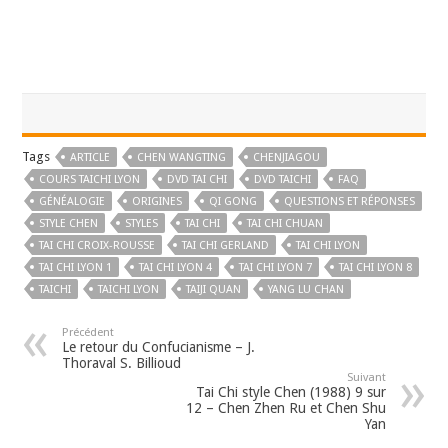
Tags
ARTICLE
CHEN WANGTING
CHENJIAGOU
COURS TAICHI LYON
DVD TAI CHI
DVD TAICHI
FAQ
GÉNÉALOGIE
ORIGINES
QI GONG
QUESTIONS ET RÉPONSES
STYLE CHEN
STYLES
TAI CHI
TAI CHI CHUAN
TAI CHI CROIX-ROUSSE
TAI CHI GERLAND
TAI CHI LYON
TAI CHI LYON 1
TAI CHI LYON 4
TAI CHI LYON 7
TAI CHI LYON 8
TAICHI
TAICHI LYON
TAIJI QUAN
YANG LU CHAN
Précédent
Le retour du Confucianisme – J.
Thoraval S. Billioud
Suivant
Tai Chi style Chen (1988) 9 sur
12 – Chen Zhen Ru et Chen Shu
Yan