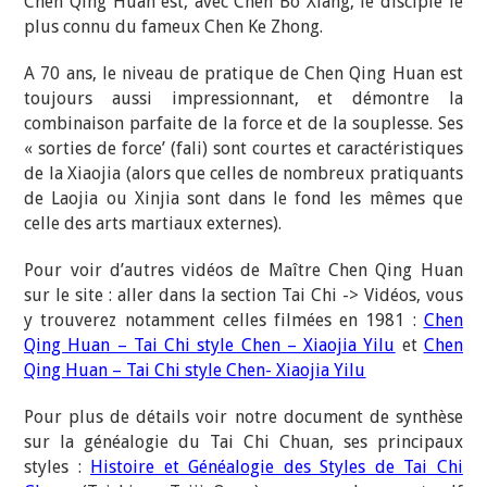
Chen Qing Huan est, avec Chen Bo Xiang, le disciple le
plus connu du fameux Chen Ke Zhong.
A 70 ans, le niveau de pratique de Chen Qing Huan est
toujours aussi impressionnant, et démontre la
combinaison parfaite de la force et de la souplesse. Ses
« sorties de force’ (fali) sont courtes et caractéristiques
de la Xiaojia (alors que celles de nombreux pratiquants
de Laojia ou Xinjia sont dans le fond les mêmes que
celle des arts martiaux externes).
Pour voir d’autres vidéos de Maître Chen Qing Huan
sur le site : aller dans la section Tai Chi -> Vidéos, vous
y trouverez notamment celles filmées en 1981 :
Chen
Qing Huan – Tai Chi style Chen – Xiaojia Yilu
et
Chen
Qing Huan – Tai Chi style Chen- Xiaojia Yilu
Pour plus de détails voir notre document de synthèse
sur la généalogie du Tai Chi Chuan, ses principaux
styles :
Histoire et Généalogie des Styles de Tai Chi