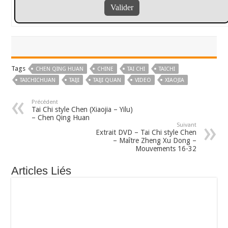
Tags
CHEN QING HUAN
CHINE
TAI CHI
TAICHI
TAICHICHUAN
TAIJI
TAIJI QUAN
VIDEO
XIAOJIA
Précédent
Tai Chi style Chen (Xiaojia – Yilu)
– Chen Qing Huan
Suivant
Extrait DVD – Tai Chi style Chen
– Maître Zheng Xu Dong –
Mouvements 16-32
Articles Liés