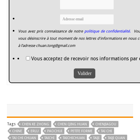
Vous avez pris connaissance de notre
politique de confidentialité.
Vou
vous désinscrire à tout moment de nos lettres d'informations en nous c
à l’adresse
chuan.tong@gmail.com
Vous acceptez de recevoir nos informations par 
Tags
CHEN KE ZHONG
CHEN QING HUAN
CHENJIAGOU
CHINE
ERLU
PAOCHUI
PETITE FORME
TAI CHI
TAI CHI CHUAN
TAICHI
TAICHICHUAN
TAIJI
TAIJI QUAN