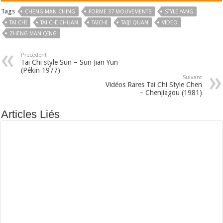
Tags
CHENG MAN CHING
FORME 37 MOUVEMENTS
STYLE YANG
TAI CHI
TAI CHI CHUAN
TAICHI
TAIJI QUAN
VIDEO
ZHENG MAN QING
Précédent
Tai Chi style Sun – Sun Jian Yun
(Pékin 1977)
Suivant
Vidéos Rares Tai Chi Style Chen
– Chenjiagou (1981)
Articles Liés