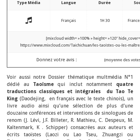
Type Média
Langue
Durée
So
Français
1H 30
France
[mixcloud width= »100% » height= »120″ hide_cover=
https://www.mixcloud.com/Taichichuan/les-taoïstes-ou-les-maîtr
Donnez votre avis :
(moyenne des vote
Voir aussi notre Dossier thématique multmédia N°1
dédié au
Taoïsme
qui inclut notamment
quatre
traductions classiques et intégrales du Tao Te
King
(Daodejing, en français avec le texte chinois), un
livre audio ainsi qu’une sélection de plus d’une
douzaine conférences et interventions de sinologues de
renom (J. Lévi, J.F. Billeter, R. Mathieu, C. Despeux, M.
Kaltenmark, K . Schipper) consacrées aux auteurs et
écrits taoïstes (Laozi ou Lao Tseu, Zhuangzi ou