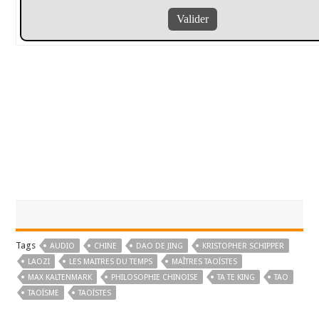
Tags
AUDIO
CHINE
DAO DE JING
KRISTOPHER SCHIPPER
LAOZI
LES MAITRES DU TEMPS
MAÎTRES TAOÏSTES
MAX KALTENMARK
PHILOSOPHIE CHINOISE
TA TE KING
TAO
TAOÏSME
TAOÏSTES